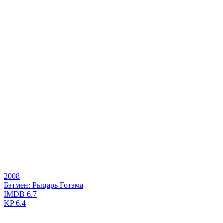
2008
Бэтмен: Рыцарь Готэма
IMDB
6.7
KP
6.4