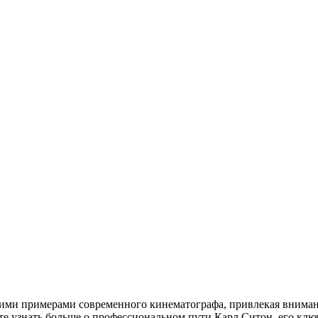
кими примерами современного кинематографа, привлекая вниман
те узнать больше о профессиональном пути Карл Ситон, его клю