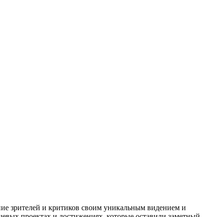
ие зрителей и критиков своим уникальным видением и
чевых проектах и достижениях, которые оставили заметный