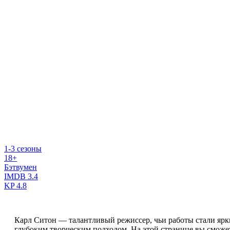
1-3 сезоны
18+
Бэтвумен
IMDB
3.4
KP
4.8
Карл Ситон — талантливый режиссер, чьи работы стали яр
глубоким творческим подходом. На этой странице вы сможе