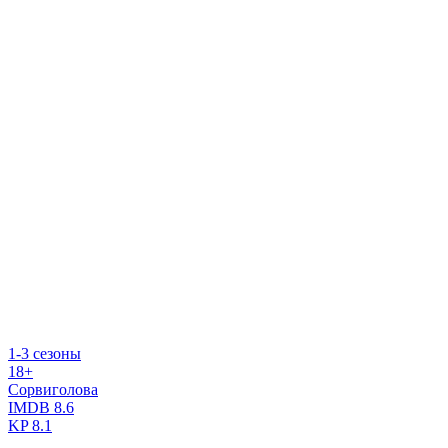
1-3 сезоны
18+
Сорвиголова
IMDB
8.6
KP
8.1