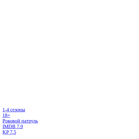
1-4 сезоны
18+
Роковой патруль
IMDB
7.9
KP
7.5