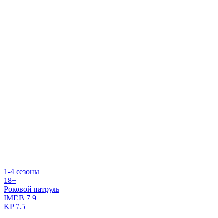
1-4 сезоны
18+
Роковой патруль
IMDB
7.9
KP
7.5