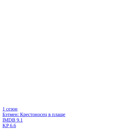
1 сезон
Бэтмен: Крестоносец в плаще
IMDB
9.1
KP
6.6