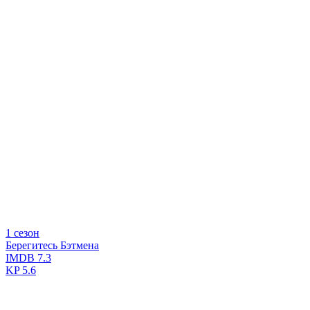
1 сезон
Берегитесь Бэтмена
IMDB
7.3
KP
5.6