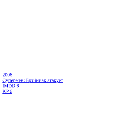
2006
Супермен: Брэйниак атакует
IMDB
6
KP
6