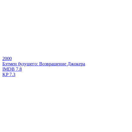
2000
Бэтмен будущего: Возвращение Джокера
IMDB
7.8
KP
7.3