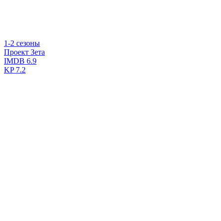
1-2 сезоны
Проект Зета
IMDB
6.9
KP
7.2