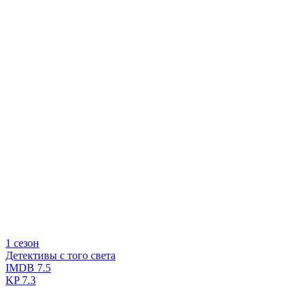
1 сезон
Детективы с того света
IMDB
7.5
KP
7.3