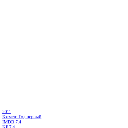
2011
Бэтмен: Год первый
IMDB
7.4
KP
7.4