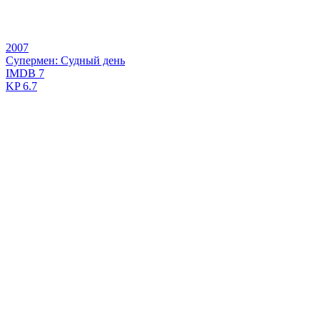
2007
Супермен: Судный день
IMDB
7
KP
6.7