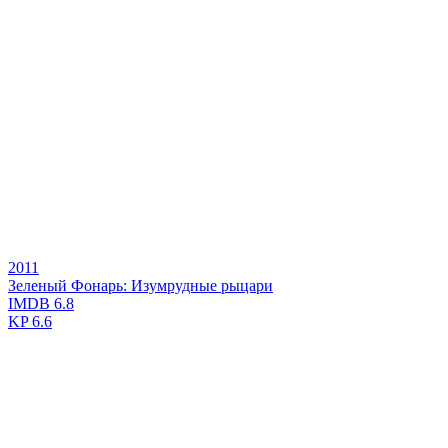
2011
Зеленый Фонарь: Изумрудные рыцари
IMDB
6.8
KP
6.6