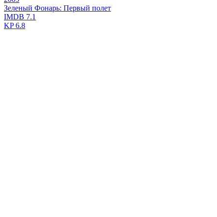
Зеленый Фонарь: Первый полет
IMDB
7.1
KP
6.8