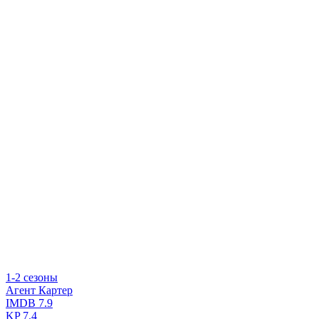
1-2 сезоны
Агент Картер
IMDB
7.9
KP
7.4