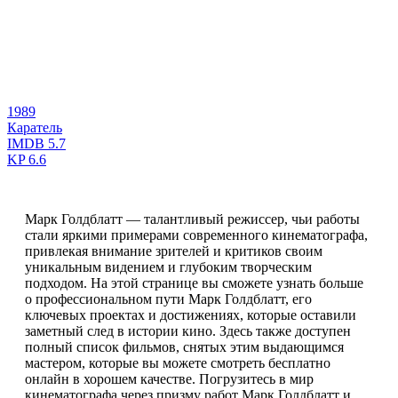
1989
Каратель
IMDB
5.7
KP
6.6
Марк Голдблатт — талантливый режиссер, чьи работы
стали яркими примерами современного кинематографа,
привлекая внимание зрителей и критиков своим
уникальным видением и глубоким творческим
подходом. На этой странице вы сможете узнать больше
о профессиональном пути Марк Голдблатт, его
ключевых проектах и достижениях, которые оставили
заметный след в истории кино. Здесь также доступен
полный список фильмов, снятых этим выдающимся
мастером, которые вы можете смотреть бесплатно
онлайн в хорошем качестве. Погрузитесь в мир
кинематографа через призму работ Марк Голдблатт и