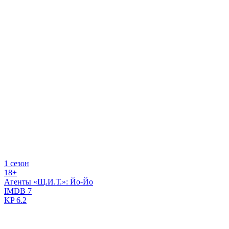
1 сезон
18+
Агенты «Щ.И.Т.»: Йо-Йо
IMDB
7
KP
6.2