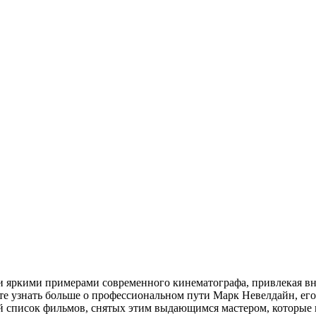
и яркими примерами современного кинематографа, привлекая в
те узнать больше о профессиональном пути Марк Невелдайн, его
й список фильмов, снятых этим выдающимся мастером, которые 