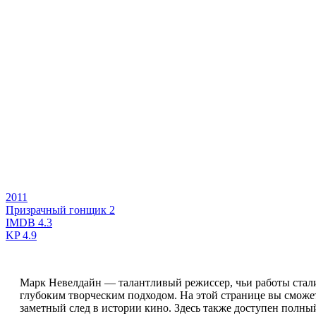
2011
Призрачный гонщик 2
IMDB
4.3
KP
4.9
Марк Невелдайн — талантливый режиссер, чьи работы стал
глубоким творческим подходом. На этой странице вы сможе
заметный след в истории кино. Здесь также доступен полны