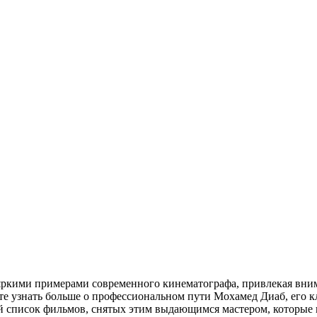
яркими примерами современного кинематографа, привлекая вни
те узнать больше о профессиональном пути Мохамед Диаб, его к
й список фильмов, снятых этим выдающимся мастером, которые 