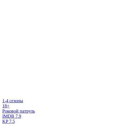
1-4 сезоны
18+
Роковой патруль
IMDB
7.9
KP
7.5