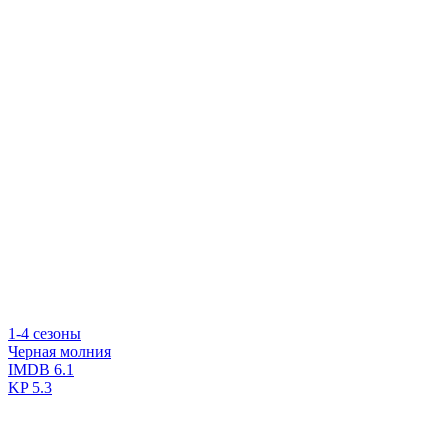
1-4 сезоны
Черная молния
IMDB
6.1
KP
5.3