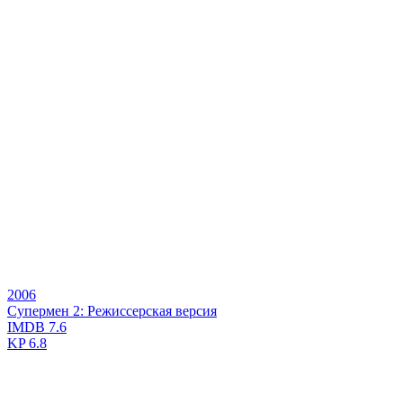
2006
Супермен 2: Режиссерская версия
IMDB
7.6
KP
6.8