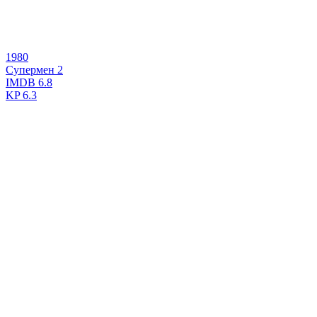
1980
Супермен 2
IMDB
6.8
KP
6.3