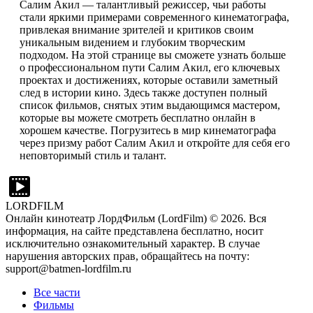
Салим Акил — талантливый режиссер, чьи работы
стали яркими примерами современного кинематографа,
привлекая внимание зрителей и критиков своим
уникальным видением и глубоким творческим
подходом. На этой странице вы сможете узнать больше
о профессиональном пути Салим Акил, его ключевых
проектах и достижениях, которые оставили заметный
след в истории кино. Здесь также доступен полный
список фильмов, снятых этим выдающимся мастером,
которые вы можете смотреть бесплатно онлайн в
хорошем качестве. Погрузитесь в мир кинематографа
через призму работ Салим Акил и откройте для себя его
неповторимый стиль и талант.
LORDFILM
Онлайн кинотеатр ЛордФильм (LordFilm) ©
2026
. Вся
информация, на сайте представлена бесплатно, носит
исключительно ознакомительный характер. В случае
нарушения авторских прав, обращайтесь на почту:
support@batmen-lordfilm.ru
Все части
Фильмы