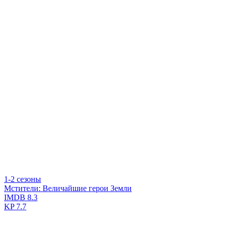
1-2 сезоны
Мстители: Величайшие герои Земли
IMDB
8.3
KP
7.7