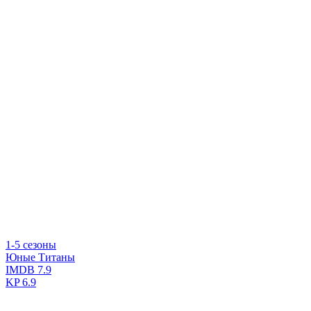
1-5 сезоны
Юные Титаны
IMDB
7.9
KP
6.9