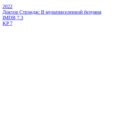
2022
Доктор Стрэндж: В мультивселенной безумия
IMDB
7.3
KP
7