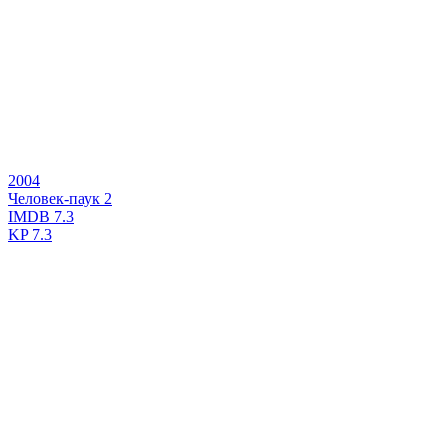
2004
Человек-паук 2
IMDB
7.3
KP
7.3