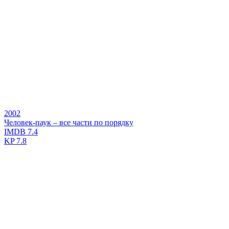
2002
Человек-паук – все части по порядку
IMDB
7.4
KP
7.8