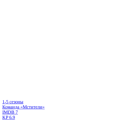
1-5 сезоны
Команда «Мстители»
IMDB
7
KP
6.9