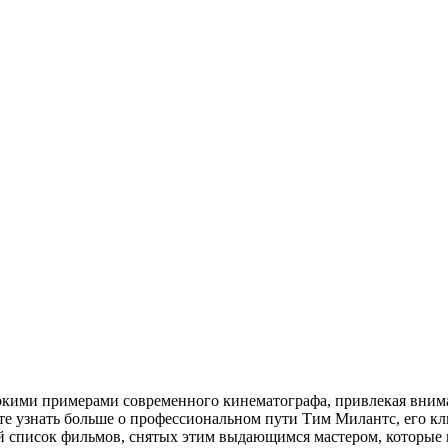
ркими примерами современного кинематографа, привлекая вним
те узнать больше о профессиональном пути Тим Милантс, его к
й список фильмов, снятых этим выдающимся мастером, которые 