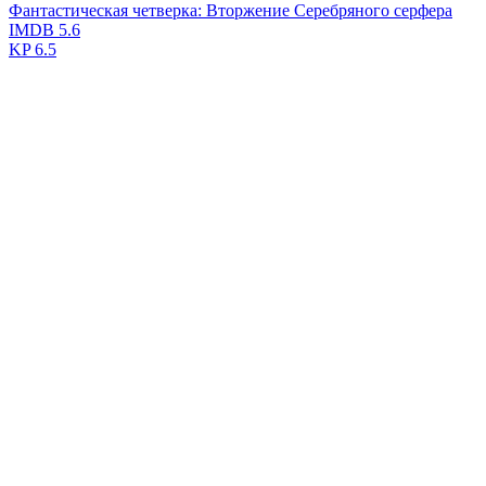
Фантастическая четверка: Вторжение Серебряного серфера
IMDB
5.6
KP
6.5