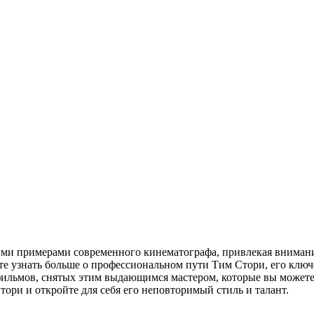
ими примерами современного кинематографа, привлекая вниман
те узнать больше о профессиональном пути Тим Стори, его ключ
фильмов, снятых этим выдающимся мастером, которые вы можете 
ори и откройте для себя его неповторимый стиль и талант.