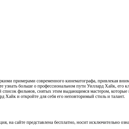
яркими примерами современного кинематографа, привлекая вни
те узнать больше о профессиональном пути Уиллард Хайк, его к
й список фильмов, снятых этим выдающимся мастером, которые 
д Хайк и откройте для себя его неповторимый стиль и талант.
ция, на сайте представлена бесплатно, носит исключительно озн