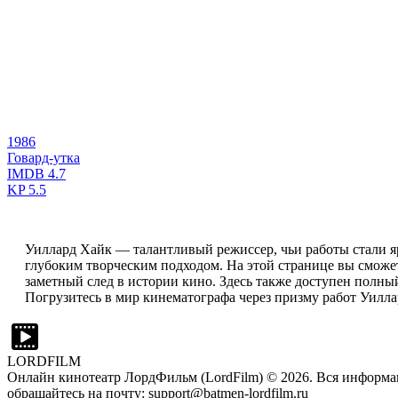
1986
Говард-утка
IMDB
4.7
KP
5.5
Уиллард Хайк — талантливый режиссер, чьи работы стали 
глубоким творческим подходом. На этой странице вы сможе
заметный след в истории кино. Здесь также доступен полны
Погрузитесь в мир кинематографа через призму работ Уиллар
LORDFILM
Онлайн кинотеатр ЛордФильм (LordFilm) ©
2026
. Вся информа
обращайтесь на почту: support@batmen-lordfilm.ru