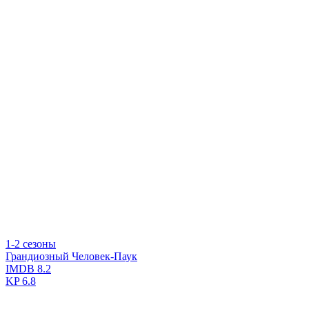
1-2 сезоны
Грандиозный Человек-Паук
IMDB
8.2
KP
6.8