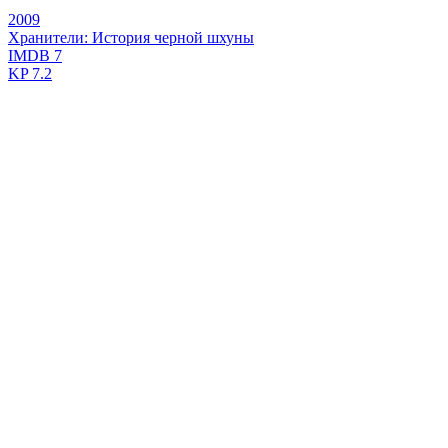
2009
Хранители: История черной шхуны
IMDB
7
KP
7.2