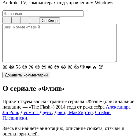
Android TV, компьютерах под управлением Windows.
Спойлер
😀
😂
🤣
😍
😘
😊
😎
😜
😏
😭
😡
👍
👎
❤️
🔥
💯
О сериале «Флэш»
Приветствуем вас на странице сериала «Флэш» (оригинальное
название — «The Flash») 2014 года от режиссёра
Александра
Ла Рош
,
Дермотт Даунс
,
Дэвид МакУиртер
,
Стефан
Плещински
.
Здесь вы найдёте аннотацию, описание сюжета, отзывы и
оценки зрителей.