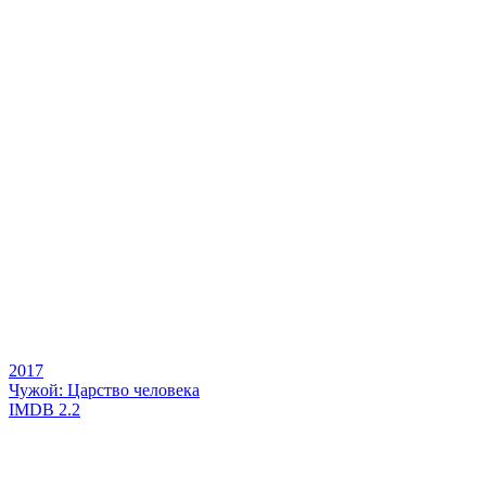
2017
Чужой: Царство человека
IMDB
2.2