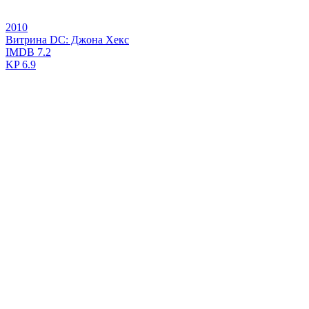
2010
Витрина DC: Джона Хекс
IMDB
7.2
KP
6.9