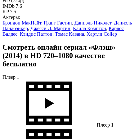
HD (720p)
IMDb 7.6
KP 7.5
Актеры:
Брэндон МакНайт
,
Грант Гастин
,
Даниэль Николет
,
Даниэль
Панабэйкер
,
Джесси Л. Мартин
,
Кайла Комптон
,
Карлос
Валдес
,
Кэндис Паттон
,
Томас Кавана
,
Хартли Сойер
Смотреть онлайн сериал «Флэш»
(2014) в HD 720–1080 качестве
бесплатно
Плеер 1
Плеер 1