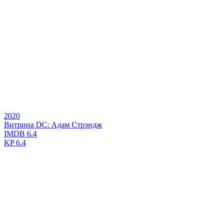
2020
Витрина DC: Адам Стрэндж
IMDB
6.4
KP
6.4