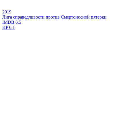
2019
Лига справедливости против Смертоносной пятерки
IMDB
6.5
KP
6.1