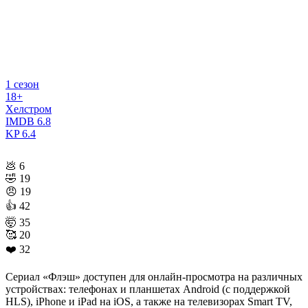
1 сезон
18+
Хелстром
IMDB
6.8
KP
6.4
💩
6
🤣
19
😠
19
👍
42
🤯
35
🥰
20
❤️
32
Сериал «Флэш» доступен для онлайн-просмотра на различных
устройствах: телефонах и планшетах Android (с поддержкой
HLS), iPhone и iPad на iOS, а также на телевизорах Smart TV,