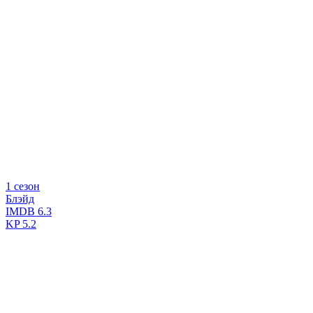
1 сезон
Блэйд
IMDB
6.3
KP
5.2