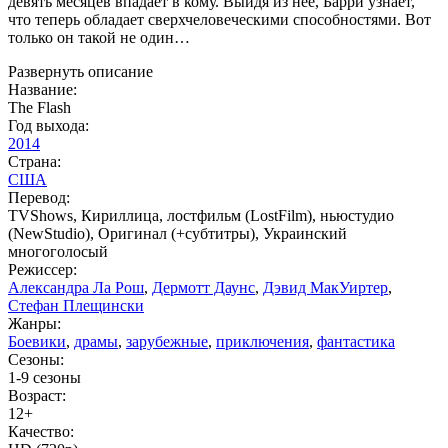
девять месяцев впадает в кому. Выйдя из нее, Барри узнает,
что теперь обладает сверхчеловеческими способностями. Вот
только он такой не один…
Развернуть описание
Название:
The Flash
Год выхода:
2014
Страна:
США
Перевод:
TVShows, Кириллица, лостфильм (LostFilm), ньюстудио
(NewStudio), Оригинал (+субтитры), Украинский
многоголосый
Режиссер:
Александра Ла Рош
,
Дермотт Даунс
,
Дэвид МакУиртер
,
Стефан Плещински
Жанры:
Боевики
,
драмы
,
зарубежные
,
приключения
,
фантастика
Сезоны:
1-9 сезоны
Возраст:
12+
Качество: