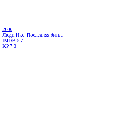
2006
Люди Икс: Последняя битва
IMDB
6.7
KP
7.3