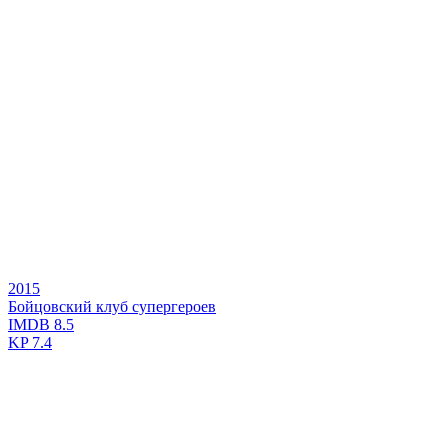
2015
Бойцовский клуб супергероев
IMDB
8.5
KP
7.4