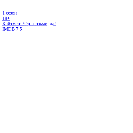
1 сезон
18+
Кайтмен: Чёрт возьми, да!
IMDB
7.5