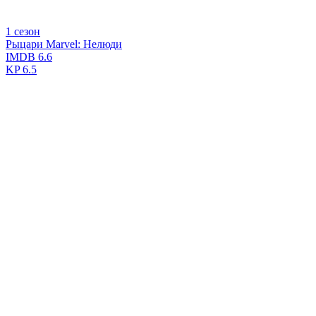
1 сезон
Рыцари Marvel: Нелюди
IMDB
6.6
KP
6.5