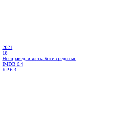
2021
18+
Несправедливость: Боги среди нас
IMDB
6.4
KP
6.3