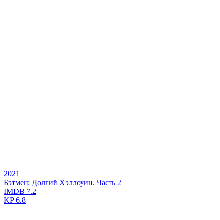
2021
Бэтмен: Долгий Хэллоуин. Часть 2
IMDB
7.2
KP
6.8