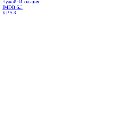
Чужой: Изоляция
IMDB
6.3
KP
5.8