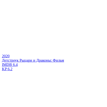
2020
Детстроук Рыцари и Драконы: Фильм
IMDB
6.4
KP
6.2