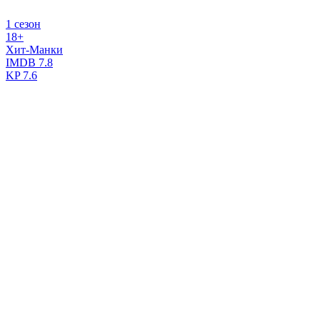
1 сезон
18+
Хит-Манки
IMDB
7.8
KP
7.6