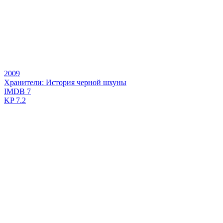
2009
Хранители: История черной шхуны
IMDB
7
KP
7.2