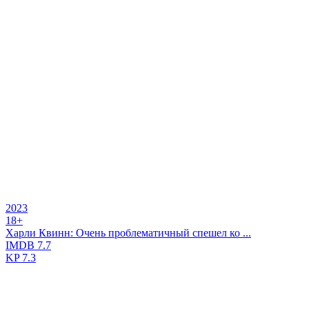
2023
18+
Харли Квинн: Очень проблематичный спешел ко ...
IMDB
7.7
KP
7.3