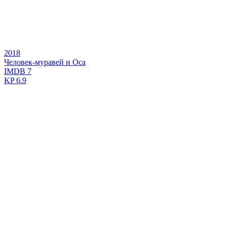
2018
Человек-муравей и Оса
IMDB
7
KP
6.9