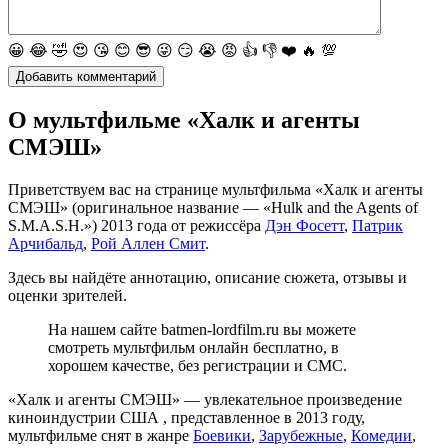
😀
😂
🤣
😍
😘
😊
😎
😜
😏
😭
😡
👍
👎
❤️
🔥
💯
О мультфильме «Халк и агенты
СМЭШ»
Приветствуем вас на странице мультфильма «Халк и агенты
СМЭШ» (оригинальное название — «Hulk and the Agents of
S.M.A.S.H.») 2013 года от режиссёра
Дэн Фосетт
,
Патрик
Арчибальд
,
Рой Аллен Смит
.
Здесь вы найдёте аннотацию, описание сюжета, отзывы и
оценки зрителей.
На нашем сайте batmen-lordfilm.ru вы можете
смотреть мультфильм онлайн бесплатно, в
хорошем качестве, без регистрации и СМС.
«Халк и агенты СМЭШ» — увлекательное произведение
киноиндустрии США , представленное в 2013 году,
мультфильме снят в жанре
Боевики
,
Зарубежные
,
Комедии
,