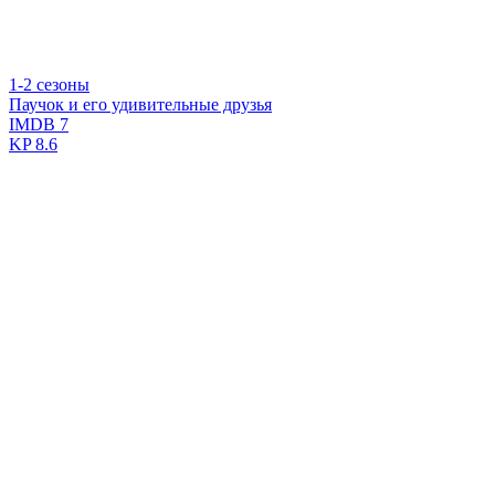
1-2 сезоны
Паучок и его удивительные друзья
IMDB
7
KP
8.6