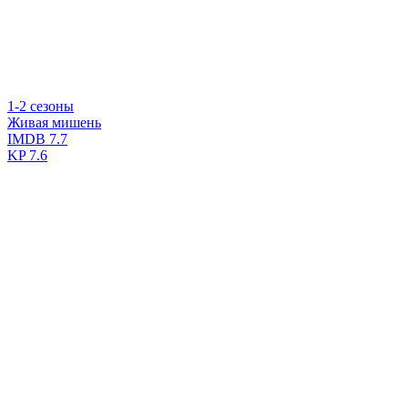
1-2 сезоны
Живая мишень
IMDB
7.7
KP
7.6