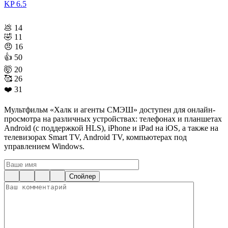
KP
6.5
💩
14
🤣
11
😠
16
👍
50
🤯
20
🥰
26
❤️
31
Мультфильм «Халк и агенты СМЭШ» доступен для онлайн-
просмотра на различных устройствах: телефонах и планшетах
Android (с поддержкой HLS), iPhone и iPad на iOS, а также на
телевизорах Smart TV, Android TV, компьютерах под
управлением Windows.
Спойлер