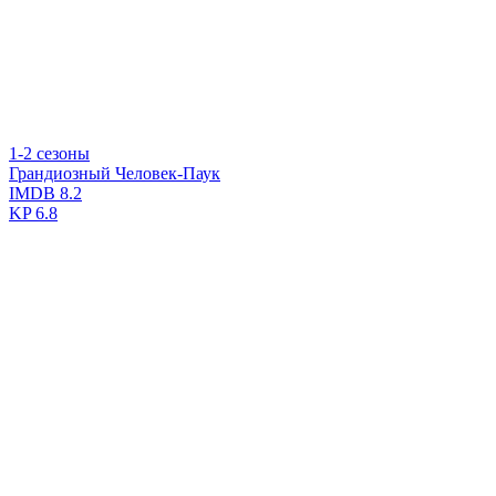
1-2 сезоны
Грандиозный Человек-Паук
IMDB
8.2
KP
6.8