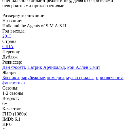
специального онлайн-реалити-шоу, делясь со зрителями
невероятными приключениями.
Развернуть описание
Название:
Hulk and the Agents of S.M.A.S.H.
Год выхода:
2013
Страна:
США
Перевод:
Дубляж
Режиссер:
Дэн Фосетт
,
Патрик Арчибальд
,
Рой Аллен Смит
Жанры:
Боевики
,
зарубежные
,
комедии
,
мультсериалы
,
приключения
,
фантастика
Сезоны:
1-2 сезоны
Возраст:
6+
Качество:
FHD (1080p)
IMDb 6.1
KP 6