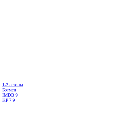
1-2 сезоны
Бэтмен
IMDB
9
KP
7.9