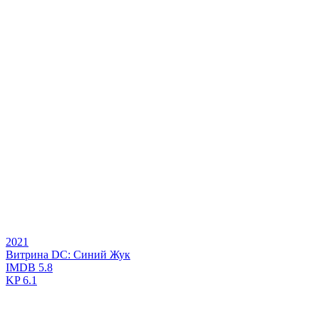
2021
Витрина DC: Синий Жук
IMDB
5.8
KP
6.1