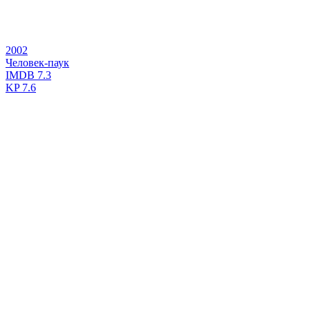
2002
Человек-паук
IMDB
7.3
KP
7.6