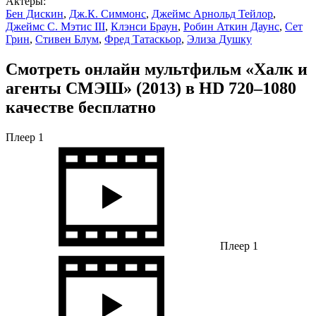
Актеры:
Бен Дискин
,
Дж.К. Симмонс
,
Джеймс Арнольд Тейлор
,
Джеймс С. Мэтис III
,
Клэнси Браун
,
Робин Аткин Даунс
,
Сет
Грин
,
Стивен Блум
,
Фред Татаскьор
,
Элиза Душку
Смотреть онлайн мультфильм «Халк и
агенты СМЭШ» (2013) в HD 720–1080
качестве бесплатно
Плеер 1
Плеер 1