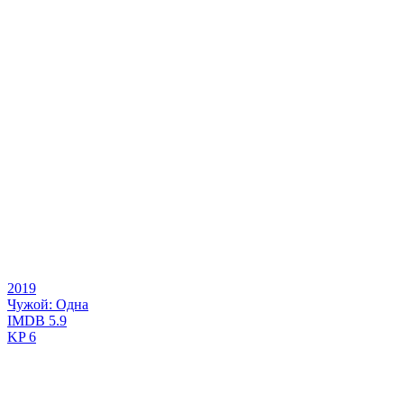
2019
Чужой: Одна
IMDB
5.9
KP
6