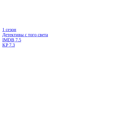
1 сезон
Детективы с того света
IMDB
7.5
KP
7.3