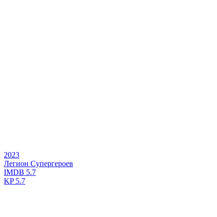
2023
Легион Супергероев
IMDB
5.7
KP
5.7