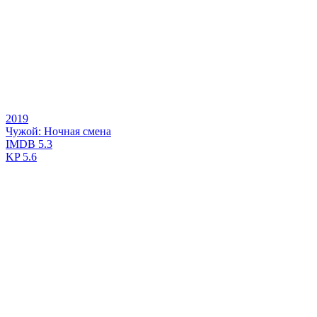
2019
Чужой: Ночная смена
IMDB
5.3
KP
5.6