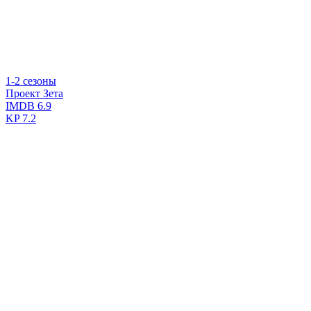
1-2 сезоны
Проект Зета
IMDB
6.9
KP
7.2