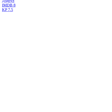
Дэдпул
IMDB
8
KP
7.5