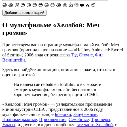
😀
😂
🤣
😍
😘
😊
😎
😜
😏
😭
😡
👍
👎
❤️
🔥
💯
О мультфильме «Хеллбой: Меч
громов»
Приветствуем вас на странице мультфильма «Хеллбой: Меч
громов» (оригинальное название — «Hellboy Animated: Sword
of Storms») 2006 года от режиссёра
Тэд Стоунс
,
Фил
Вайнштейн
.
Здесь вы найдёте аннотацию, описание сюжета, отзывы и
оценки зрителей.
На нашем сайте batmen-lordfilm.ru вы можете
смотреть мультфильм онлайн бесплатно, в
хорошем качестве, без регистрации и СМС.
«Хеллбой: Меч громов» — увлекательное произведение
киноиндустрии США , представленное в 2006 году,
мультфильме снят в жанре
Боевики
,
Зарубежные
,
Полнометражные
,
Приключения
,
Семейные
,
Триллеры
,
Ужасы
, и другие , входит в подборку:
все части Хеллбой
, и