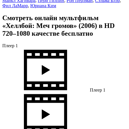
Майкл Хагивара
,
Пери Гилпин
,
Рон Перлман
,
Сэльма Блэр
,
Фил ЛаМарр
,
Юриана Ким
Смотреть онлайн мультфильм
«Хеллбой: Меч громов» (2006) в HD
720–1080 качестве бесплатно
Плеер 1
Плеер 1