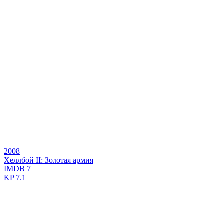
2008
Хеллбой II: Золотая армия
IMDB
7
KP
7.1