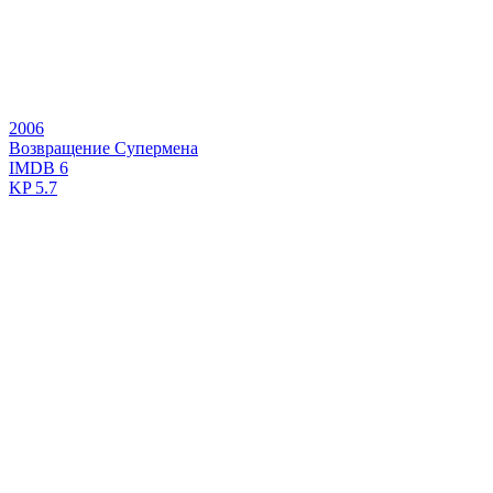
2006
Возвращение Супермена
IMDB
6
KP
5.7