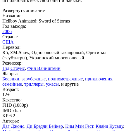
использовать весь свой опыт и навыки.
Развернуть описание
Название:
Hellboy Animated: Sword of Storms
Год выхода:
2006
Страна:
США
Перевод:
R5, ZM-Show, Одноголосый закадровый, Оригинал
(+субтитры), Украинский многоголосый
Режиссер:
Тэд Стоунс
,
Фил Вайнштейн
Жанры:
Боевики
,
зарубежные
,
полнометражные
,
приключения
,
семейные
,
триллеры
,
ужасы
, и другие
Возраст:
12+
Качество:
FHD (1080p)
IMDb 6.5
KP 6.2
Актеры:
Даг Джонс
,
Ди Брэдли Бейкер
,
Ким Мэй Гест
,
Клайд Кусацу
,