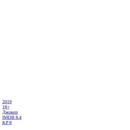
2019
18+
Джокер
IMDB
8.4
KP
8