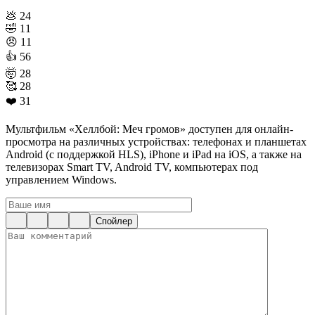
💩
24
🤣
11
😠
11
👍
56
🤯
28
🥰
28
❤️
31
Мультфильм «Хеллбой: Меч громов» доступен для онлайн-
просмотра на различных устройствах: телефонах и планшетах
Android (с поддержкой HLS), iPhone и iPad на iOS, а также на
телевизорах Smart TV, Android TV, компьютерах под
управлением Windows.
Спойлер