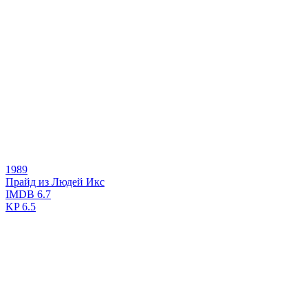
1989
Прайд из Людей Икс
IMDB
6.7
KP
6.5