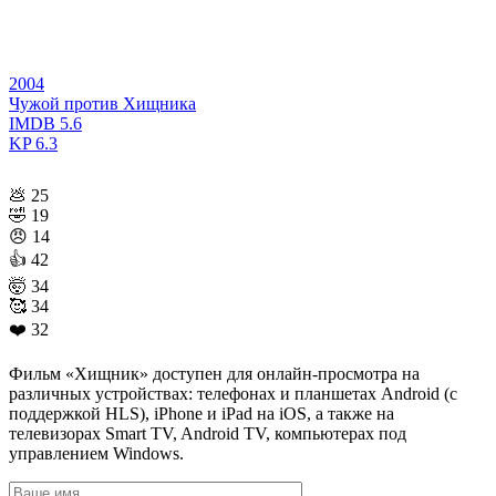
2004
Чужой против Хищника
IMDB
5.6
KP
6.3
💩
25
🤣
19
😠
14
👍
42
🤯
34
🥰
34
❤️
32
Фильм «Хищник» доступен для онлайн-просмотра на
различных устройствах: телефонах и планшетах Android (с
поддержкой HLS), iPhone и iPad на iOS, а также на
телевизорах Smart TV, Android TV, компьютерах под
управлением Windows.