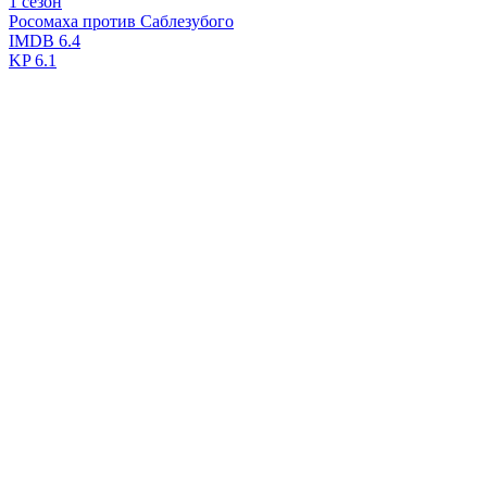
1 сезон
Росомаха против Саблезубого
IMDB
6.4
KP
6.1