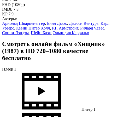
FHD (1080p)
IMDb 7.8
KP 7.9
Актеры:
Арнольд Шварценеггер
,
Билл Дьюк
,
Джесси Вентура
,
Карл
Уэзерс
,
Кевин Питер Холл
,
Р.Г. Армстронг
,
Ричард Чавес
,
Сонни Лэндэм
,
Шейн Блэк
,
Эльпидия Каррильо
Смотреть онлайн фильм «Хищник»
(1987) в HD 720–1080 качестве
бесплатно
Плеер 1
Плеер 1