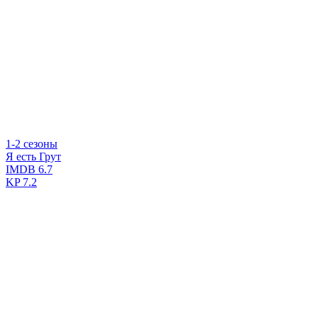
1-2 сезоны
Я есть Грут
IMDB
6.7
KP
7.2