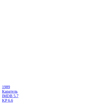
1989
Каратель
IMDB
5.7
KP
6.6