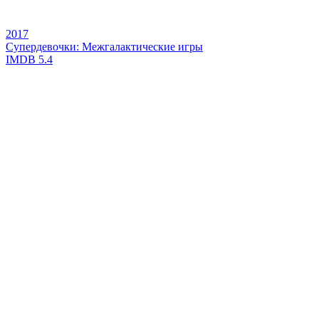
2017
Супердевочки: Межгалактические игры
IMDB
5.4