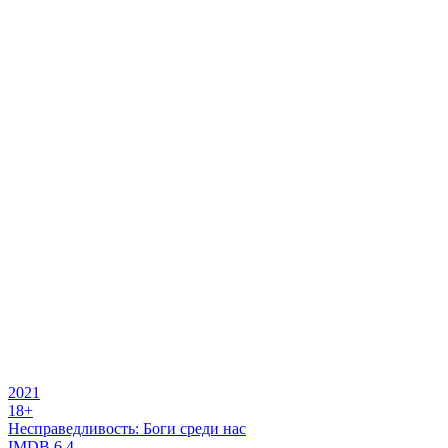
2021
18+
Несправедливость: Боги среди нас
IMDB
6.4