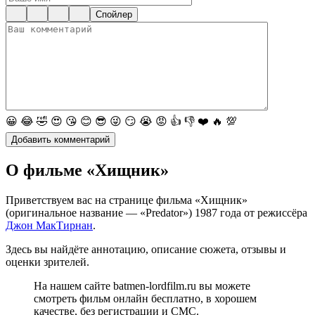
Спойлер
😀
😂
🤣
😍
😘
😊
😎
😜
😏
😭
😡
👍
👎
❤️
🔥
💯
О фильме «Хищник»
Приветствуем вас на странице фильма «Хищник»
(оригинальное название — «Predator») 1987 года от режиссёра
Джон МакТирнан
.
Здесь вы найдёте аннотацию, описание сюжета, отзывы и
оценки зрителей.
На нашем сайте batmen-lordfilm.ru вы можете
смотреть фильм онлайн бесплатно, в хорошем
качестве, без регистрации и СМС.