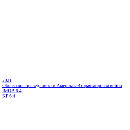
2021
Общество справедливости Америки: Вторая мировая война
IMDB
6.4
KP
6.4