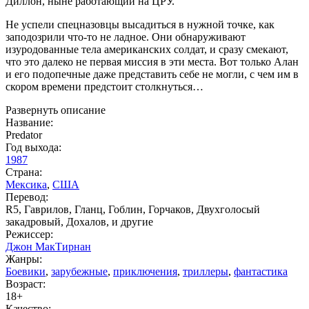
Диллон, ныне работающий на ЦРУ.
Не успели спецназовцы высадиться в нужной точке, как
заподозрили что-то не ладное. Они обнаруживают
изуродованные тела американских солдат, и сразу смекают,
что это далеко не первая миссия в эти места. Вот только Алан
и его подопечные даже представить себе не могли, с чем им в
скором времени предстоит столкнуться…
Развернуть описание
Название:
Predator
Год выхода:
1987
Страна:
Мексика
,
США
Перевод:
R5, Гаврилов, Гланц, Гоблин, Горчаков, Двухголосый
закадровый, Дохалов, и другие
Режиссер:
Джон МакТирнан
Жанры:
Боевики
,
зарубежные
,
приключения
,
триллеры
,
фантастика
Возраст:
18+
Качество: