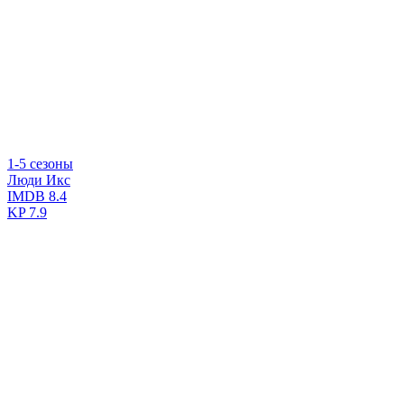
1-5 сезоны
Люди Икс
IMDB
8.4
KP
7.9