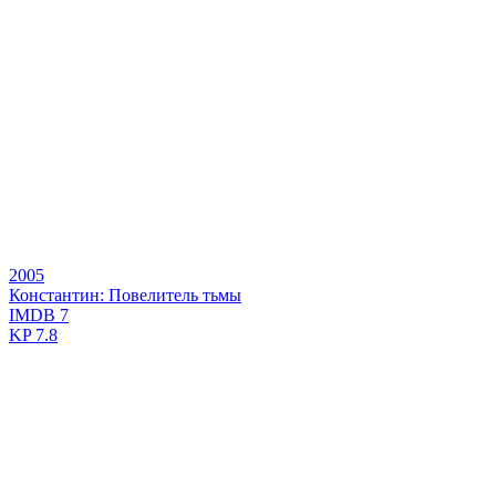
2005
Константин: Повелитель тьмы
IMDB
7
KP
7.8