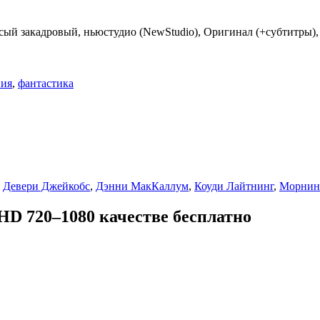
лосый закадровый, ньюстудио (NewStudio), Оригинал (+субтитры), 
ния
,
фантастика
,
Девери Джейкобс
,
Дэнни МакКаллум
,
Коуди Лайтнинг
,
Морнин
 HD 720–1080 качестве бесплатно