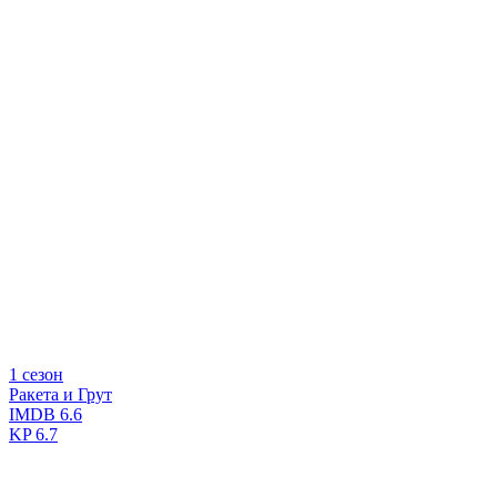
1 сезон
Ракета и Грут
IMDB
6.6
KP
6.7