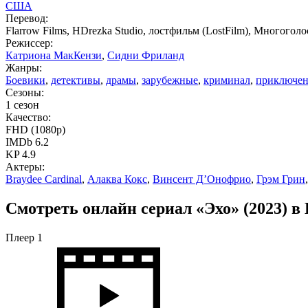
США
Перевод:
Flarrow Films, HDrezka Studio, лостфильм (LostFilm), Многого
Режиссер:
Катриона МакКензи
,
Сидни Фриланд
Жанры:
Боевики
,
детективы
,
драмы
,
зарубежные
,
криминал
,
приключе
Сезоны:
1 сезон
Качество:
FHD (1080p)
IMDb 6.2
KP 4.9
Актеры:
Braydee Cardinal
,
Алаква Кокс
,
Винсент Д’Онофрио
,
Грэм Грин
Смотреть онлайн сериал «Эхо» (2023) в
Плеер 1