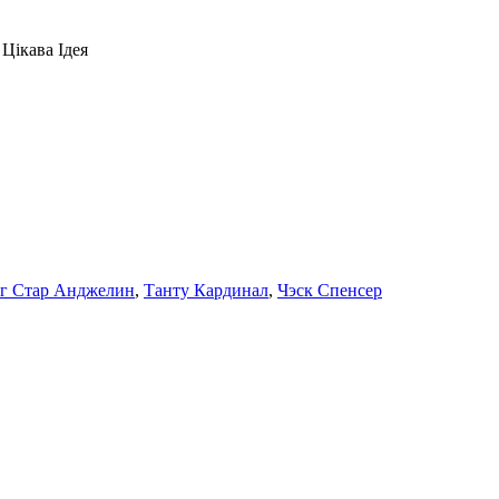
Цікава Ідея
г Стар Анджелин
,
Танту Кардинал
,
Чэск Спенсер