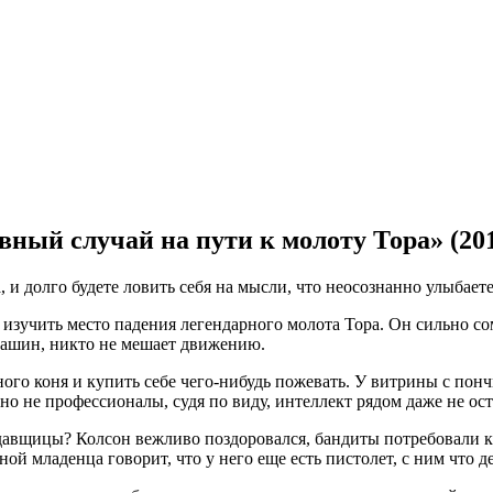
ный случай на пути к молоту Тора» (201
 и долго будете ловить себя на мысли, что неосознанно улыбаете
изучить место падения легендарного молота Тора. Он сильно со
 машин, никто не мешает движению.
ного коня и купить себе чего-нибудь пожевать. У витрины с пон
но не профессионалы, судя по виду, интеллект рядом даже не ос
давщицы? Колсон вежливо поздоровался, бандиты потребовали к
ой младенца говорит, что у него еще есть пистолет, с ним что д