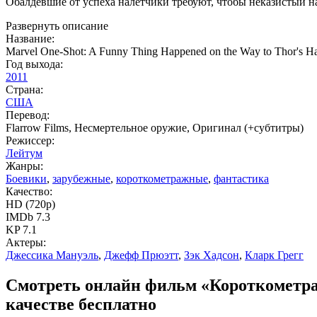
Обалдевшие от успеха налетчики требуют, чтобы неказистый на
Развернуть описание
Название:
Marvel One-Shot: A Funny Thing Happened on the Way to Thor's 
Год выхода:
2011
Страна:
США
Перевод:
Flarrow Films, Несмертельное оружие, Оригинал (+субтитры)
Режиссер:
Лейтум
Жанры:
Боевики
,
зарубежные
,
короткометражные
,
фантастика
Качество:
HD (720p)
IMDb 7.3
KP 7.1
Актеры:
Джессика Мануэль
,
Джефф Прюэтт
,
Зэк Хадсон
,
Кларк Грегг
Смотреть онлайн фильм «Короткометраж
качестве бесплатно