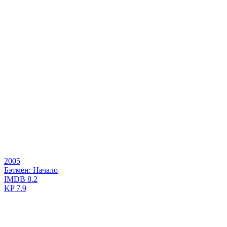
2005
Бэтмен: Начало
IMDB
8.2
KP
7.9