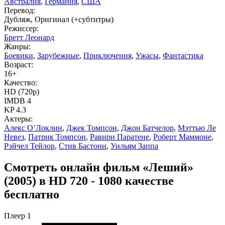
Австралия
,
Германия
,
США
Перевод:
Дубляж, Оригинал (+субтитры)
Режиссер:
Бретт Леонард
Жанры:
Боевики
,
Зарубежные
,
Приключения
,
Ужасы
,
Фантастика
Возраст:
16+
Качество:
HD (720p)
IMDB
4
KP
4.3
Актеры:
Алекс О’Локлин
,
Джек Томпсон
,
Джон Батчелор
,
Мэттью Ле
Невез
,
Патрик Томпсон
,
Равири Паратене
,
Роберт Маммоне
,
Рэйчел Тейлор
,
Стив Бастони
,
Уильям Заппа
Смотреть онлайн фильм «Леший»
(2005) в HD 720 - 1080 качестве
бесплатно
Плеер 1