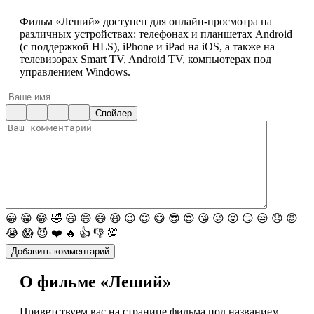
Фильм «Леший» доступен для онлайн-просмотра на
различных устройствах: телефонах и планшетах Android
(с поддержкой HLS), iPhone и iPad на iOS, а также на
телевизорах Smart TV, Android TV, компьютерах под
управлением Windows.
Спойлер
😀
😁
😂
🤣
😃
😄
😅
😆
😉
😊
😋
😎
😍
😘
😜
😝
😏
😒
😞
😡
😭
😱
😈
❤️
🔥
👍
👎
💯
О фильме «Леший»
Приветствуем вас на странице фильма под названием