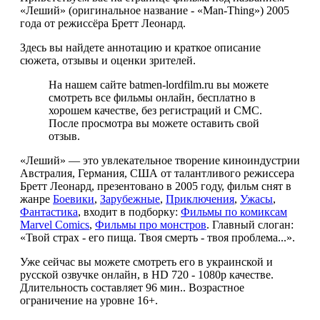
«Леший» (оригинальное название - «Man-Thing») 2005
года от режиссёра Бретт Леонард.
Здесь вы найдете аннотацию и краткое описание
сюжета, отзывы и оценки зрителей.
На нашем сайте batmen-lordfilm.ru вы можете
смотреть все фильмы онлайн, бесплатно в
хорошем качестве, без регистраций и СМС.
После просмотра вы можете оставить свой
отзыв.
«Леший» — это увлекательное творение киноиндустрии
Австралия, Германия, США от талантливого режиссера
Бретт Леонард, презентовано в 2005 году, фильм снят в
жанре
Боевики
,
Зарубежные
,
Приключения
,
Ужасы
,
Фантастика
, входит в подборку:
Фильмы по комиксам
Marvel Comics
,
Фильмы про монстров
. Главный слоган:
«Твой страх - его пища. Твоя смерть - твоя проблема...».
Уже сейчас вы можете смотреть его в украинской и
русской озвучке онлайн, в HD 720 - 1080p качестве.
Длительность составляет 96 мин.. Возрастное
ограничение на уровне 16+.