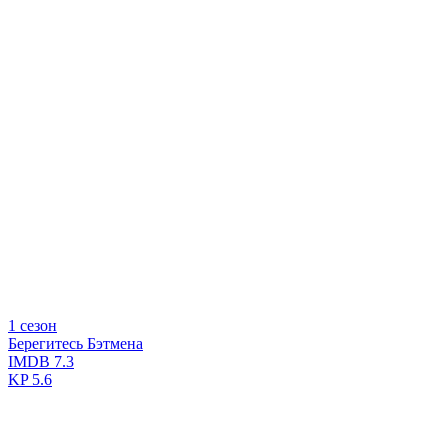
1 сезон
Берегитесь Бэтмена
IMDB
7.3
KP
5.6