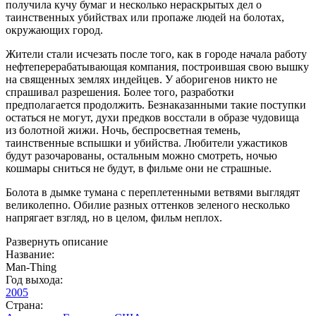
получила кучу бумаг и несколько нераскрытых дел о
таинственных убийствах или пропаже людей на болотах,
окружающих город.
Жители стали исчезать после того, как в городе начала работу
нефтеперерабатывающая компания, построившая свою вышку
на священных землях индейцев. У аборигенов никто не
спрашивал разрешения. Более того, разработки
предполагается продолжить. Безнаказанными такие поступки
остаться не могут, духи предков восстали в образе чудовища
из болотной жижи. Ночь, беспросветная темень,
таинственные вспышки и убийства. Любители ужастиков
будут разочарованы, остальным можно смотреть, ночью
кошмары сниться не будут, в фильме они не страшные.
Болота в дымке тумана с переплетенными ветвями выглядят
великолепно. Обилие разных оттенков зеленого несколько
напрягает взгляд, но в целом, фильм неплох.
Развернуть описание
Название:
Man-Thing
Год выхода:
2005
Страна: