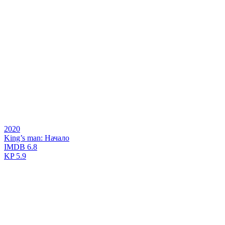
2020
King’s man: Начало
IMDB
6.8
KP
5.9