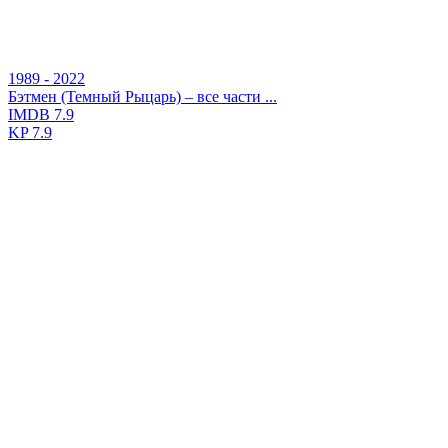
1989 - 2022
Бэтмен (Темный Рыцарь) – все части ...
IMDB
7.9
KP
7.9