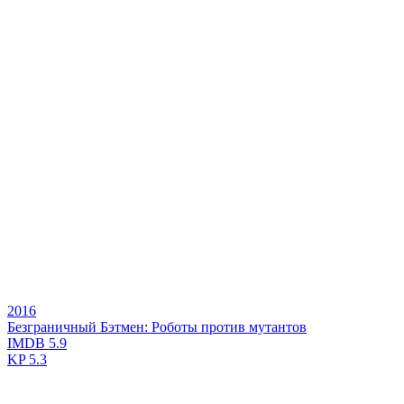
2016
Безграничный Бэтмен: Роботы против мутантов
IMDB
5.9
KP
5.3