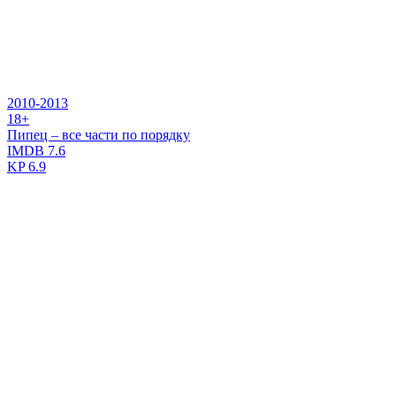
2010-2013
18+
Пипец – все части по порядку
IMDB
7.6
KP
6.9