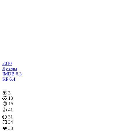
2010
Лузеры
IMDB
6.3
KP
6.4
💩
3
🤣
13
😠
15
👍
41
🤯
31
🥰
34
❤️
33