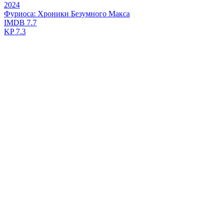
2024
Фуриоса: Хроники Безумного Макса
IMDB
7.7
KP
7.3