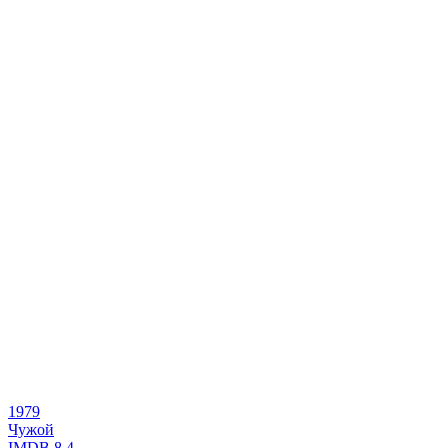
1979
Чужой
IMDB
8.4