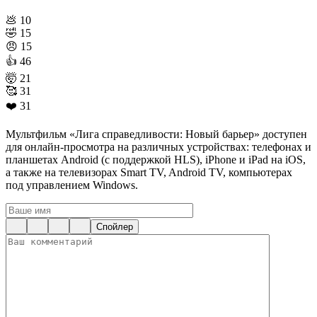
💩
10
🤣
15
😠
15
👍
46
🤯
21
🥰
31
❤️
31
Мультфильм «Лига справедливости: Новый барьер» доступен
для онлайн-просмотра на различных устройствах: телефонах и
планшетах Android (с поддержкой HLS), iPhone и iPad на iOS,
а также на телевизорах Smart TV, Android TV, компьютерах
под управлением Windows.
Спойлер