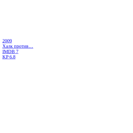
2009
Халк против…
IMDB
7
KP
6.8