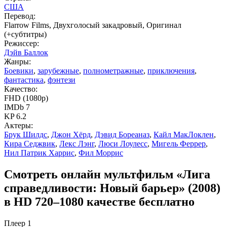
США
Перевод:
Flarrow Films, Двухголосый закадровый, Оригинал
(+субтитры)
Режиссер:
Дэйв Баллок
Жанры:
Боевики
,
зарубежные
,
полнометражные
,
приключения
,
фантастика
,
фэнтези
Качество:
FHD (1080p)
IMDb 7
KP 6.2
Актеры:
Брук Шилдс
,
Джон Хёрд
,
Дэвид Бореаназ
,
Кайл МакЛоклен
,
Кира Седжвик
,
Лекс Лэнг
,
Люси Лоулесс
,
Мигель Феррер
,
Нил Патрик Харрис
,
Фил Моррис
Смотреть онлайн мультфильм «Лига
справедливости: Новый барьер» (2008)
в HD 720–1080 качестве бесплатно
Плеер 1