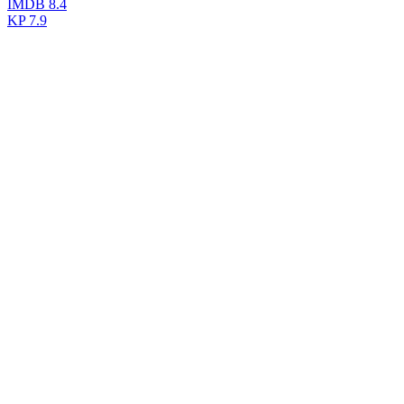
IMDB
8.4
KP
7.9