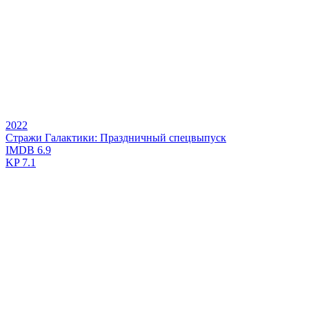
2022
Стражи Галактики: Праздничный спецвыпуск
IMDB
6.9
KP
7.1