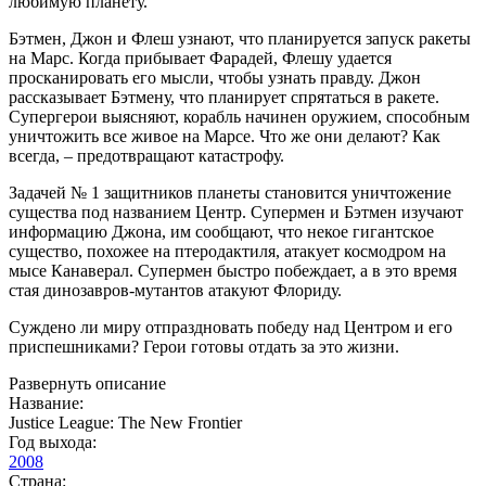
любимую планету.
Бэтмен, Джон и Флеш узнают, что планируется запуск ракеты
на Марс. Когда прибывает Фарадей, Флешу удается
просканировать его мысли, чтобы узнать правду. Джон
рассказывает Бэтмену, что планирует спрятаться в ракете.
Супергерои выясняют, корабль начинен оружием, способным
уничтожить все живое на Марсе. Что же они делают? Как
всегда, – предотвращают катастрофу.
Задачей № 1 защитников планеты становится уничтожение
существа под названием Центр. Супермен и Бэтмен изучают
информацию Джона, им сообщают, что некое гигантское
существо, похожее на птеродактиля, атакует космодром на
мысе Канаверал. Супермен быстро побеждает, а в это время
стая динозавров-мутантов атакуют Флориду.
Суждено ли миру отпраздновать победу над Центром и его
приспешниками? Герои готовы отдать за это жизни.
Развернуть описание
Название:
Justice League: The New Frontier
Год выхода:
2008
Страна: