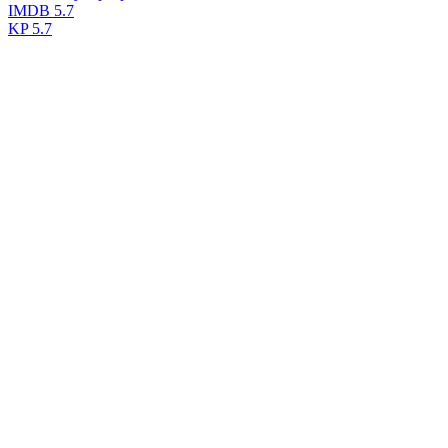
IMDB
5.7
KP
5.7