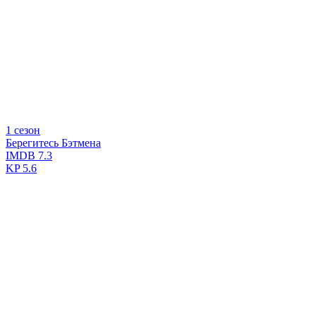
1 сезон
Берегитесь Бэтмена
IMDB
7.3
KP
5.6