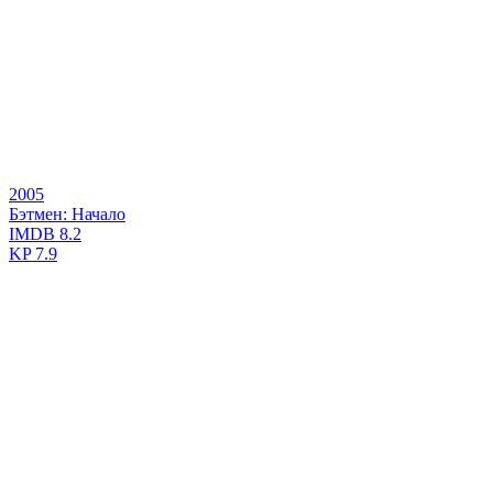
2005
Бэтмен: Начало
IMDB
8.2
KP
7.9