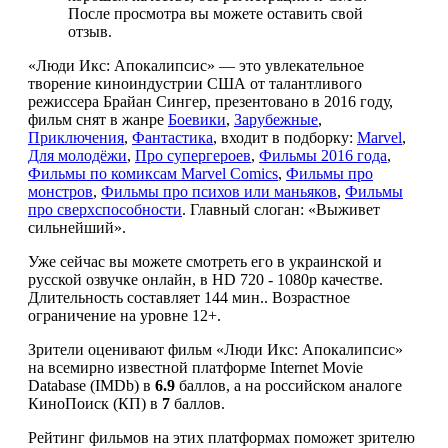
После просмотра вы можете оставить свой
отзыв.
«Люди Икс: Апокалипсис» — это увлекательное
творение киноиндустрии США от талантливого
режиссера Брайан Сингер, презентовано в 2016 году,
фильм снят в жанре
Боевики
,
Зарубежные
,
Приключения
,
Фантастика
, входит в подборку:
Marvel
,
Для молодёжи
,
Про супергероев
,
Фильмы 2016 года
,
Фильмы по комиксам Marvel Comics
,
Фильмы про
монстров
,
Фильмы про психов или маньяков
,
Фильмы
про сверхспособности
. Главный слоган: «Выживет
сильнейший».
Уже сейчас вы можете смотреть его в украинской и
русской озвучке онлайн, в HD 720 - 1080p качестве.
Длительность составляет 144 мин.. Возрастное
ограничение на уровне 12+.
Зрители оценивают фильм «Люди Икс: Апокалипсис»
на всемирно известной платформе Internet Movie
Database (IMDb) в
6.9
баллов, а на российском аналоге
КиноПоиск (КП) в
7
баллов.
Рейтинг фильмов на этих платформах поможет зрителю