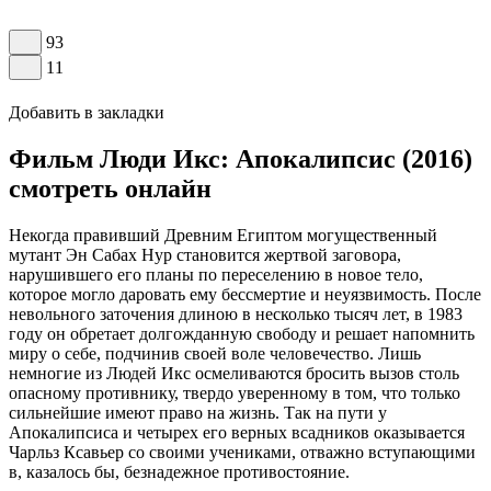
93
11
Добавить в закладки
Фильм Люди Икс: Апокалипсис (2016)
смотреть онлайн
Некогда правивший Древним Египтом могущественный
мутант Эн Сабах Нур становится жертвой заговора,
нарушившего его планы по переселению в новое тело,
которое могло даровать ему бессмертие и неуязвимость. После
невольного заточения длиною в несколько тысяч лет, в 1983
году он обретает долгожданную свободу и решает напомнить
миру о себе, подчинив своей воле человечество. Лишь
немногие из Людей Икс осмеливаются бросить вызов столь
опасному противнику, твердо уверенному в том, что только
сильнейшие имеют право на жизнь. Так на пути у
Апокалипсиса и четырех его верных всадников оказывается
Чарльз Ксавьер со своими учениками, отважно вступающими
в, казалось бы, безнадежное противостояние.