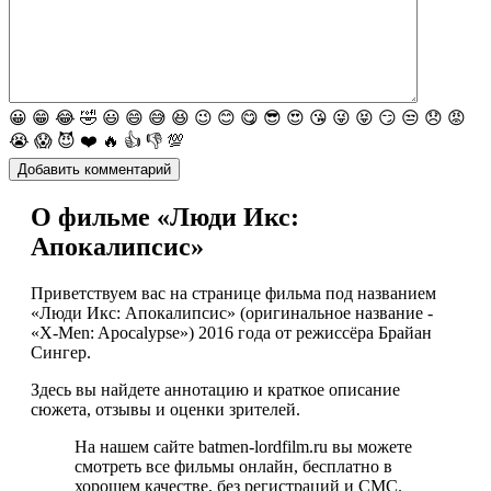
😀
😁
😂
🤣
😃
😄
😅
😆
😉
😊
😋
😎
😍
😘
😜
😝
😏
😒
😞
😡
😭
😱
😈
❤️
🔥
👍
👎
💯
О фильме «Люди Икс:
Апокалипсис»
Приветствуем вас на странице фильма под названием
«Люди Икс: Апокалипсис» (оригинальное название -
«X-Men: Apocalypse») 2016 года от режиссёра Брайан
Сингер.
Здесь вы найдете аннотацию и краткое описание
сюжета, отзывы и оценки зрителей.
На нашем сайте batmen-lordfilm.ru вы можете
смотреть все фильмы онлайн, бесплатно в
хорошем качестве, без регистраций и СМС.