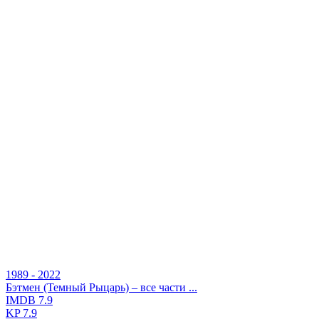
1989 - 2022
Бэтмен (Темный Рыцарь) – все части ...
IMDB
7.9
KP
7.9