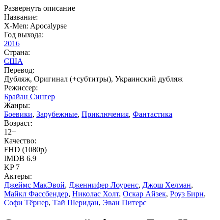
Развернуть описание
Название:
X-Men: Apocalypse
Год выхода:
2016
Страна:
США
Перевод:
Дубляж, Оригинал (+субтитры), Украинский дубляж
Режиссер:
Брайан Сингер
Жанры:
Боевики
,
Зарубежные
,
Приключения
,
Фантастика
Возраст:
12+
Качество:
FHD (1080p)
IMDB
6.9
KP
7
Актеры:
Джеймс МакЭвой
,
Дженнифер Лоуренс
,
Джош Хелман
,
Майкл Фассбендер
,
Николас Холт
,
Оскар Айзек
,
Роуз Бирн
,
Софи Тёрнер
,
Тай Шеридан
,
Эван Питерс