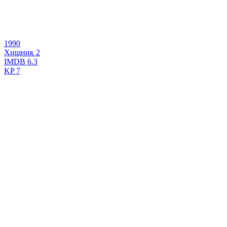
1990
Хищник 2
IMDB
6.3
KP
7