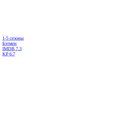
1-5 сезоны
Бэтмен
IMDB
7.3
KP
6.7