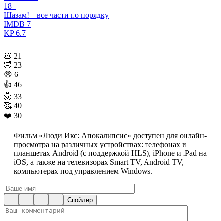
18+
Шазам! – все части по порядку
IMDB
7
KP
6.7
💩
21
🤣
23
😠
6
👍
46
🤯
33
🥰
40
❤️
30
Фильм «Люди Икс: Апокалипсис» доступен для онлайн-
просмотра на различных устройствах: телефонах и
планшетах Android (с поддержкой HLS), iPhone и iPad на
iOS, а также на телевизорах Smart TV, Android TV,
компьютерах под управлением Windows.
Спойлер