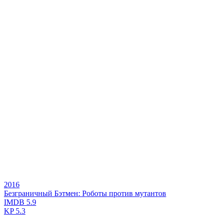
2016
Безграничный Бэтмен: Роботы против мутантов
IMDB
5.9
KP
5.3