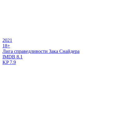
2021
18+
Лига справедливости Зака Снайдера
IMDB
8.1
KP
7.9