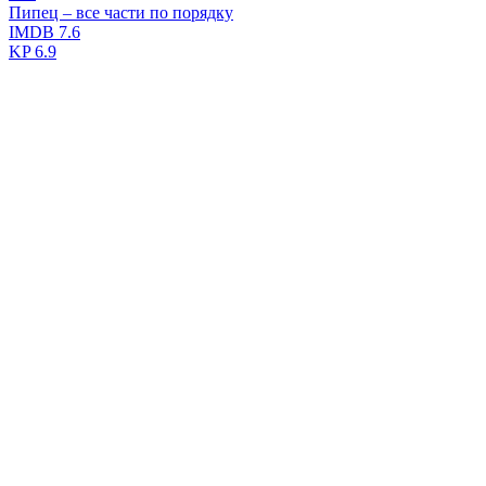
Пипец – все части по порядку
IMDB
7.6
KP
6.9