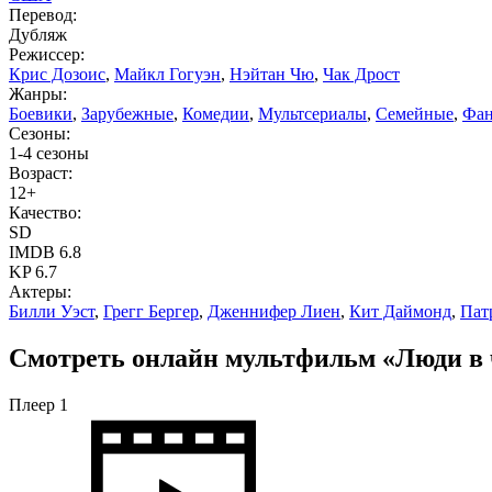
Перевод:
Дубляж
Режиссер:
Крис Дозоис
,
Майкл Гогуэн
,
Нэйтан Чю
,
Чак Дрост
Жанры:
Боевики
,
Зарубежные
,
Комедии
,
Мультсериалы
,
Семейные
,
Фан
Сезоны:
1-4 сезоны
Возраст:
12+
Качество:
SD
IMDB
6.8
KP
6.7
Актеры:
Билли Уэст
,
Грегг Бергер
,
Дженнифер Лиен
,
Кит Даймонд
,
Пат
Смотреть онлайн мультфильм «Люди в че
Плеер 1