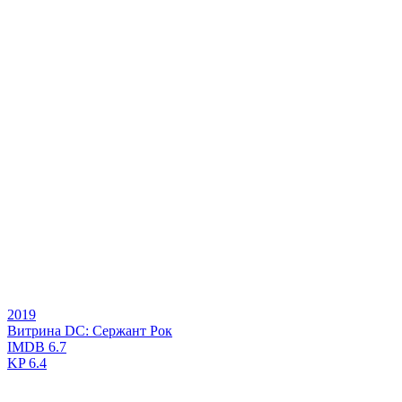
2019
Витрина DC: Сержант Рок
IMDB
6.7
KP
6.4