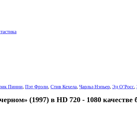
тастика
рик Пинни
,
Пэт Фрэли
,
Стив Кехела
,
Чарльз Нэпьер
,
Эд О’Росс
,
рном» (1997) в HD 720 - 1080 качестве 