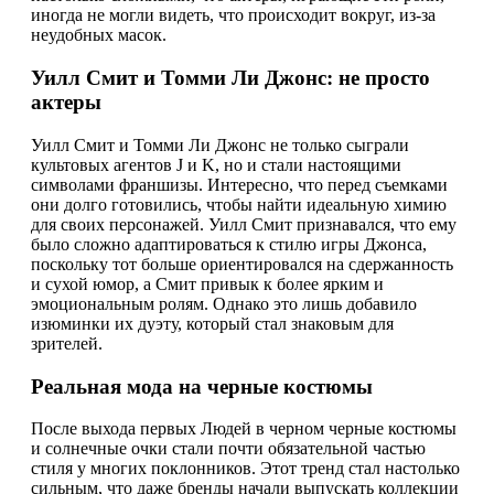
иногда не могли видеть, что происходит вокруг, из-за
неудобных масок.
Уилл Смит и Томми Ли Джонс: не просто
актеры
Уилл Смит и Томми Ли Джонс не только сыграли
культовых агентов J и K, но и стали настоящими
символами франшизы. Интересно, что перед съемками
они долго готовились, чтобы найти идеальную химию
для своих персонажей. Уилл Смит признавался, что ему
было сложно адаптироваться к стилю игры Джонса,
поскольку тот больше ориентировался на сдержанность
и сухой юмор, а Смит привык к более ярким и
эмоциональным ролям. Однако это лишь добавило
изюминки их дуэту, который стал знаковым для
зрителей.
Реальная мода на черные костюмы
После выхода первых Людей в черном черные костюмы
и солнечные очки стали почти обязательной частью
стиля у многих поклонников. Этот тренд стал настолько
сильным, что даже бренды начали выпускать коллекции