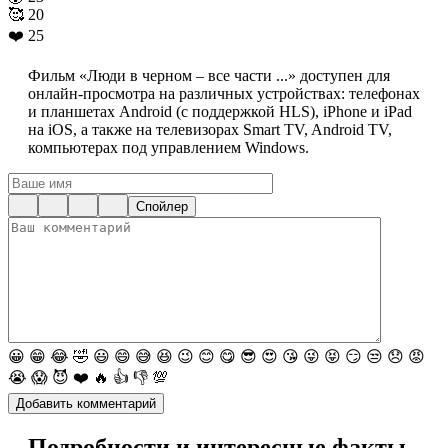
🥰
20
❤️
25
Фильм «Люди в черном – все части ...» доступен для
онлайн-просмотра на различных устройствах: телефонах
и планшетах Android (с поддержкой HLS), iPhone и iPad
на iOS, а также на телевизорах Smart TV, Android TV,
компьютерах под управлением Windows.
Спойлер
😀
😁
😂
🤣
😃
😄
😅
😆
😉
😊
😋
😎
😍
😘
😜
😝
😏
😒
😞
😡
😭
😱
😈
❤️
🔥
👍
👎
💯
Подробности и интересные факты