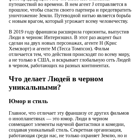
путешествий во времени. В нем агент J отправляется в
прошлое, чтобы спасти своего партнера и предотвратить
уничтожение Земли. Путеводной нитью является борьба
с новым врагом, который угрожает всему человечеству.
В 2019 году франшиза расширила горизонты, выпустив
Люди в черном: Интернэшнл. В этот раз акцент был
сделан на двух новых персонажах, агенте H (Крис
Хемсворт) и агенте M (Тесса Томпсон). Фильм
отличается тем, что действия происходят по всему миру,
а не только в США, и вскрывает глобальную сеть Людей
в черном, работающих на разных континентах.
Что делает Людей в черном
уникальными?
Юмор и стиль
Главное, что отличает эту франшизу от других фильмов
о инопланетянах — это юмор. Люди в черном
совмещают элементы научной фантастики и комедии,
создавая уникальный стиль. Секретная организация,
работающая среди нас, не только охраняет Землю, но и