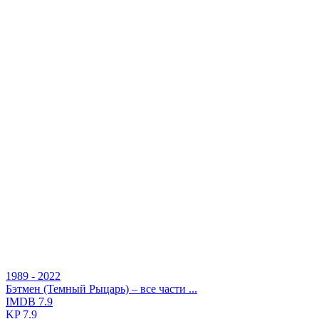
1989 - 2022
Бэтмен (Темный Рыцарь) – все части ...
IMDB
7.9
KP
7.9