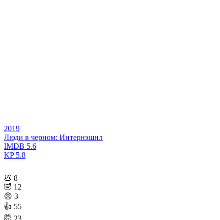
2019
Люди в черном: Интернэшнл
IMDB
5.6
KP
5.8
💩
8
🤣
12
😠
3
👍
55
🤯
23