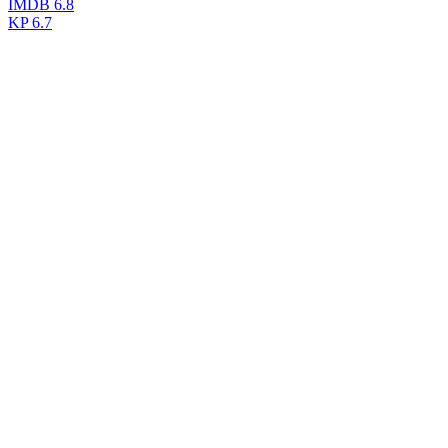
IMDB
6.8
KP
6.7