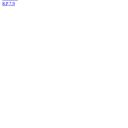
KP
7.9