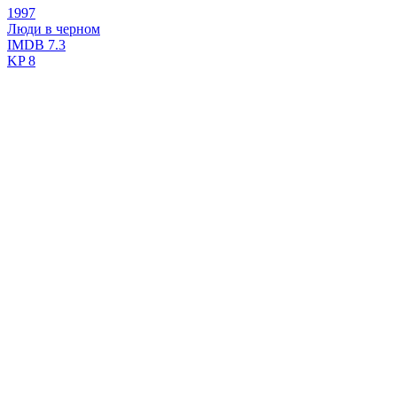
1997
Люди в черном
IMDB
7.3
KP
8