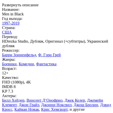
Развернуть описание
Название:
Men in Black
Год выхода:
1997-2019
Страна:
США
Перевод:
HDrezka Studio, Дубляж, Оригинал (+субтитры), Украинский
дубляж
Режиссер:
Барри Зонненфельд
,
Ф. Гэри Грей
Жанры:
Боевики
,
Комедии
,
Фантастика
Возраст:
12+
Качество:
FHD (1080p), 4K
IMDB
8
KP
7.3
Актеры:
Билл Хейдер
,
Винсент Д’Онофрио
,
Джек Келер
,
Джемейн
Клемент
,
Джон Грайз
,
Джонни Ноксвил
,
Джош Бролин
,
Дэвид
Кросс
,
Кайван Новак
,
Крис Хемсворт
, и другие