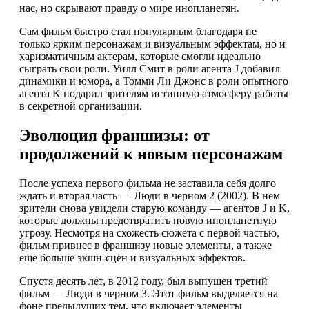
нас, но скрывают правду о мире инопланетян.
Сам фильм быстро стал популярным благодаря не
только ярким персонажам и визуальным эффектам, но и
харизматичным актерам, которые смогли идеально
сыграть свои роли. Уилл Смит в роли агента J добавил
динамики и юмора, а Томми Ли Джонс в роли опытного
агента K подарил зрителям истинную атмосферу работы
в секретной организации.
Эволюция франшизы: от
продолжений к новым персонажам
После успеха первого фильма не заставила себя долго
ждать и вторая часть — Люди в черном 2 (2002). В нем
зрители снова увидели старую команду — агентов J и K,
которые должны предотвратить новую инопланетную
угрозу. Несмотря на схожесть сюжета с первой частью,
фильм привнес в франшизу новые элементы, а также
еще больше экшн-сцен и визуальных эффектов.
Спустя десять лет, в 2012 году, был выпущен третий
фильм — Люди в черном 3. Этот фильм выделяется на
фоне предыдущих тем, что включает элементы