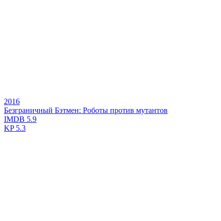
2016
Безграничный Бэтмен: Роботы против мутантов
IMDB
5.9
KP
5.3