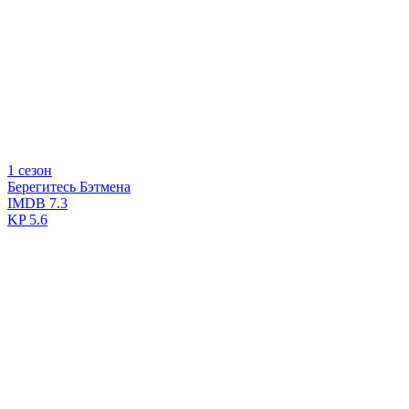
1 сезон
Берегитесь Бэтмена
IMDB
7.3
KP
5.6