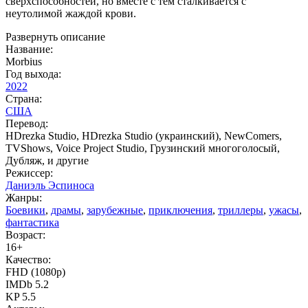
сверхспособностей, но вместе с тем сталкивается с
неутолимой жаждой крови.
Развернуть описание
Название:
Morbius
Год выхода:
2022
Страна:
США
Перевод:
HDrezka Studio, HDrezka Studio (украинский), NewComers,
TVShows, Voice Project Studio, Грузинский многоголосый,
Дубляж, и другие
Режиссер:
Даниэль Эспиноса
Жанры:
Боевики
,
драмы
,
зарубежные
,
приключения
,
триллеры
,
ужасы
,
фантастика
Возраст:
16+
Качество:
FHD (1080p)
IMDb 5.2
KP 5.5