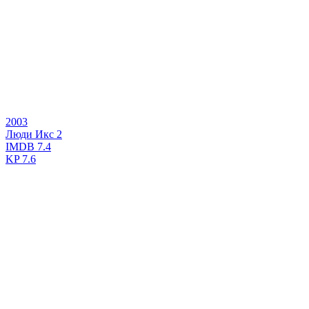
2003
Люди Икс 2
IMDB
7.4
KP
7.6