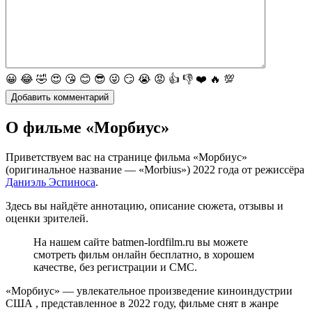
😀
😂
🤣
😍
😘
😊
😎
😜
😏
😭
😡
👍
👎
❤️
🔥
💯
О фильме «Морбиус»
Приветствуем вас на странице фильма «Морбиус»
(оригинальное название — «Morbius») 2022 года от режиссёра
Даниэль Эспиноса
.
Здесь вы найдёте аннотацию, описание сюжета, отзывы и
оценки зрителей.
На нашем сайте batmen-lordfilm.ru вы можете
смотреть фильм онлайн бесплатно, в хорошем
качестве, без регистрации и СМС.
«Морбиус» — увлекательное произведение киноиндустрии
США , представленное в 2022 году, фильме снят в жанре