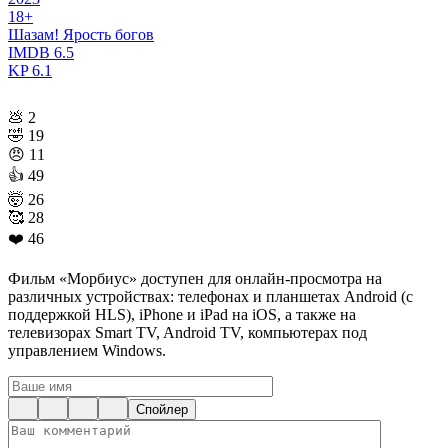
18+
Шазам! Ярость богов
IMDB
6.5
KP
6.1
💩
2
🤣
19
😠
11
👍
49
🤯
26
🥰
28
❤️
46
Фильм «Морбиус» доступен для онлайн-просмотра на
различных устройствах: телефонах и планшетах Android (с
поддержкой HLS), iPhone и iPad на iOS, а также на
телевизорах Smart TV, Android TV, компьютерах под
управлением Windows.
Спойлер