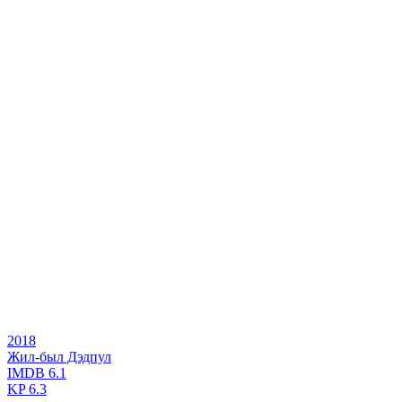
2018
Жил-был Дэдпул
IMDB
6.1
KP
6.3