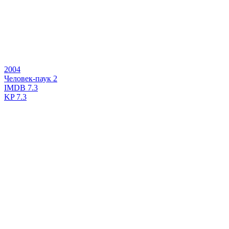
2004
Человек-паук 2
IMDB
7.3
KP
7.3