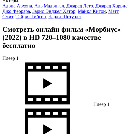
Актеры:
Адриа Архона
,
Аль Мадригал
,
Джаред Лето
,
Джаред Харрис
,
Джо Феррара
,
Зарис-Энджел Хатор
,
Майкл Китон
,
Мэтт
Смит
,
Тайриз Гибсон
,
Чарли Шотуэлл
Смотреть онлайн фильм «Морбиус»
(2022) в HD 720–1080 качестве
бесплатно
Плеер 1
Плеер 1