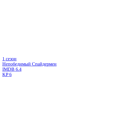
1 сезон
Непобедимый Спайдермен
IMDB
6.4
KP
6