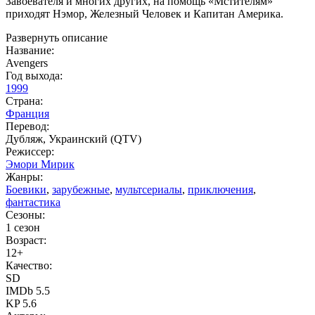
Завоевателя и многих других, на помощь «Мстителям»
приходят Нэмор, Железный Человек и Капитан Америка.
Развернуть описание
Название:
Avengers
Год выхода:
1999
Страна:
Франция
Перевод:
Дубляж, Украинский (QTV)
Режиссер:
Эмори Мирик
Жанры:
Боевики
,
зарубежные
,
мультсериалы
,
приключения
,
фантастика
Сезоны:
1 сезон
Возраст:
12+
Качество:
SD
IMDb 5.5
KP 5.6