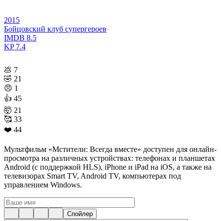
2015
Бойцовский клуб супергероев
IMDB
8.5
KP
7.4
💩
7
🤣
21
😠
1
👍
45
🤯
21
🥰
33
❤️
44
Мультфильм «Мстители: Всегда вместе» доступен для онлайн-
просмотра на различных устройствах: телефонах и планшетах
Android (с поддержкой HLS), iPhone и iPad на iOS, а также на
телевизорах Smart TV, Android TV, компьютерах под
управлением Windows.
Спойлер