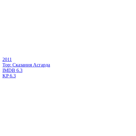
2011
Тор: Сказания Асгарда
IMDB
6.3
KP
6.3