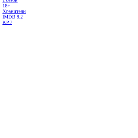
1 сезон
18+
Хранители
IMDB
8.2
KP
7