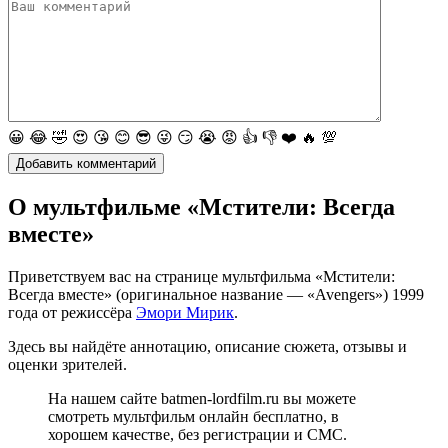
😀
😂
🤣
😍
😘
😊
😎
😜
😏
😭
😡
👍
👎
❤️
🔥
💯
О мультфильме «Мстители: Всегда
вместе»
Приветствуем вас на странице мультфильма «Мстители:
Всегда вместе» (оригинальное название — «Avengers») 1999
года от режиссёра
Эмори Мирик
.
Здесь вы найдёте аннотацию, описание сюжета, отзывы и
оценки зрителей.
На нашем сайте batmen-lordfilm.ru вы можете
смотреть мультфильм онлайн бесплатно, в
хорошем качестве, без регистрации и СМС.