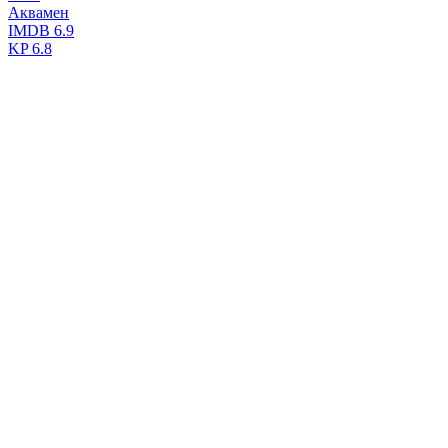
Аквамен
IMDB
6.9
KP
6.8