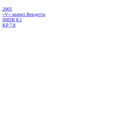
2005
«V» значит Вендетта
IMDB
8.1
KP
7.8