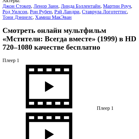
Актеры:
Джон Стокер
,
Ленор Занн
,
Линда Бэллентайн
,
Мартин Роуч
,
Род Уилсон
,
Рон Рубен
,
Рэй Ландри
,
Ставрула Логотеттис
,
Тони Дэниелс
,
Хамиш МакЭван
Смотреть онлайн мультфильм
«Мстители: Всегда вместе» (1999) в HD
720–1080 качестве бесплатно
Плеер 1
Плеер 1