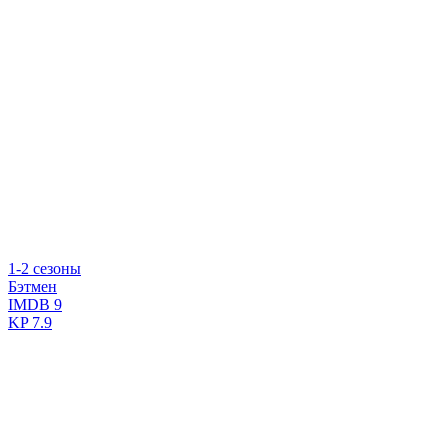
1-2 сезоны
Бэтмен
IMDB
9
KP
7.9