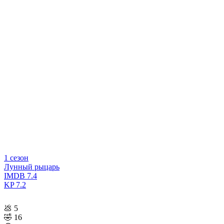
1 сезон
Лунный рыцарь
IMDB
7.4
KP
7.2
💩
5
🤣
16