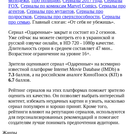
молодёжи
,
Про полицию
,
Сериалы 2017 года
,
Сериалы
FOX
,
Сериалы по комиксам Marvel Comics
,
Сериалы про
агентов
,
Сериалы про мутантов
,
Сериалы про
подростков
,
Сериалы про сверхспособности
,
Сериалы
про семью
. Главный слоган: «От себя не убежишь».
Сериал «Одаренные» закрыт и состоит из 2 сезонов.
Уже сейчас вы можете смотреть его в украинской и
русской озвучке онлайн, в HD 720 - 1080p качестве.
Длительность серии в среднем составляет 47 мин..
Возрастное ограничение на уровне 16+.
Зрители оценивают сериал «Одаренные» на всемирно
известной платформе Internet Movie Database (IMDb) в
7.3
баллов, а на российском аналоге КиноПоиск (КП) в
6.7
баллов.
Рейтинг сериалов на этих платформах поможет зрителю
оценить их качество. Он позволяет выбрать интересный
контент, избежать неудачных картин и узнать, насколько
сериал популярен и хорошо принят. Кроме того,
рейтинги влияют на репутацию сериалов, используются
для персонализированных рекомендаций и помогают
создателям лучше понимать предпочтения аудитории.
Жанры