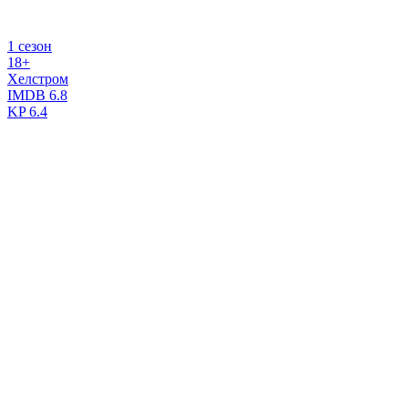
1 сезон
18+
Хелстром
IMDB
6.8
KP
6.4