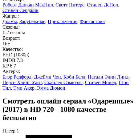
Роберт Данкан МакНил
,
Скотт Питерс
,
Стивен ДеПол
,
Стивен Серджик
Жанры:
Драмы
,
Зарубежные
,
Приключения
,
Фантастика
Сезоны:
1-2 сезоны
Возраст:
16+
Качество:
FHD (1080p)
IMDB
7.3
KP
6.7
Актеры:
Блэр Редфорд
,
Джейми Чон
,
Коби Белл
,
Натали Элин Линд
,
Перси Хайнс Уайт
,
Скайлер Сэмюэлс
,
Стивен Мойер
,
Шон
Тил
,
Эми Акер
,
Эмма Дюмон
Смотреть онлайн сериал «Одаренные»
(2017) в HD 720 - 1080 качестве
бесплатно
Плеер 1