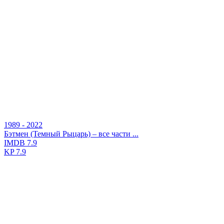
1989 - 2022
Бэтмен (Темный Рыцарь) – все части ...
IMDB
7.9
KP
7.9