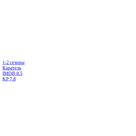
1-2 сезоны
Каратель
IMDB
8.5
KP
7.8