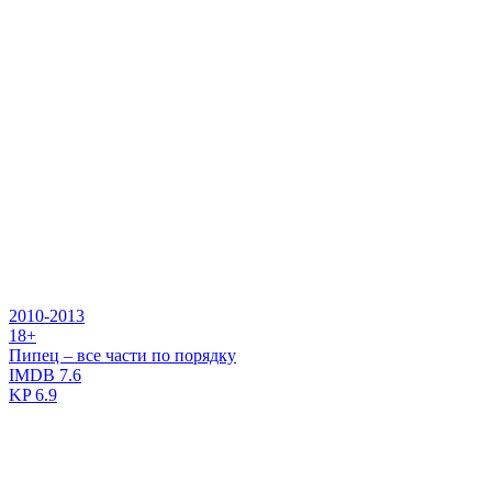
2010-2013
18+
Пипец – все части по порядку
IMDB
7.6
KP
6.9