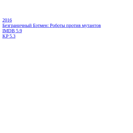
2016
Безграничный Бэтмен: Роботы против мутантов
IMDB
5.9
KP
5.3