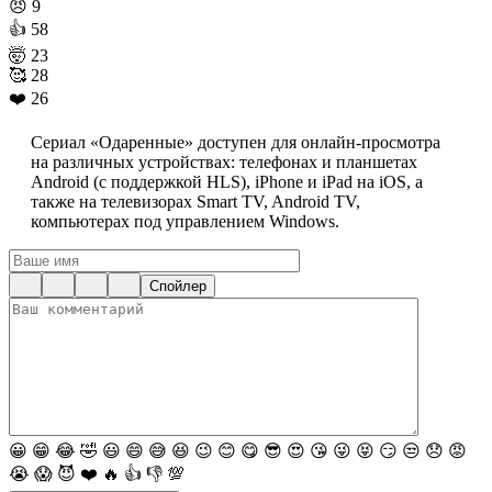
😠
9
👍
58
🤯
23
🥰
28
❤️
26
Сериал «Одаренные» доступен для онлайн-просмотра
на различных устройствах: телефонах и планшетах
Android (с поддержкой HLS), iPhone и iPad на iOS, а
также на телевизорах Smart TV, Android TV,
компьютерах под управлением Windows.
Спойлер
😀
😁
😂
🤣
😃
😄
😅
😆
😉
😊
😋
😎
😍
😘
😜
😝
😏
😒
😞
😡
😭
😱
😈
❤️
🔥
👍
👎
💯