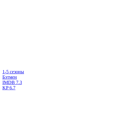
1-5 сезоны
Бэтмен
IMDB
7.3
KP
6.7