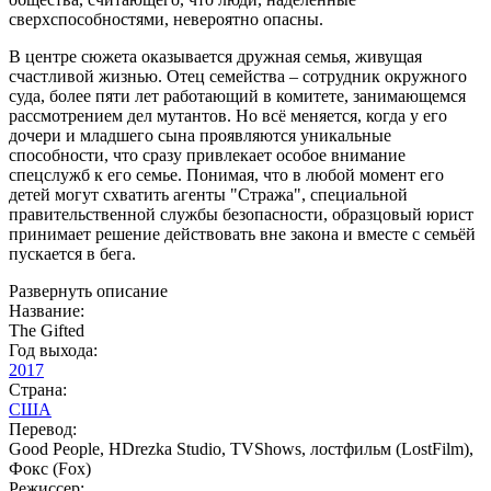
сверхспособностями, невероятно опасны.
В центре сюжета оказывается дружная семья, живущая
счастливой жизнью. Отец семейства – сотрудник окружного
суда, более пяти лет работающий в комитете, занимающемся
рассмотрением дел мутантов. Но всё меняется, когда у его
дочери и младшего сына проявляются уникальные
способности, что сразу привлекает особое внимание
спецслужб к его семье. Понимая, что в любой момент его
детей могут схватить агенты "Стража", специальной
правительственной службы безопасности, образцовый юрист
принимает решение действовать вне закона и вместе с семьёй
пускается в бега.
Развернуть описание
Название:
The Gifted
Год выхода:
2017
Страна:
США
Перевод:
Good People, HDrezka Studio, TVShows, лостфильм (LostFilm),
Фокс (Fox)
Режиссер: