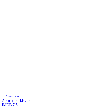
1-7 сезоны
Агенты «Щ.И.Т.»
IMDB
7.5