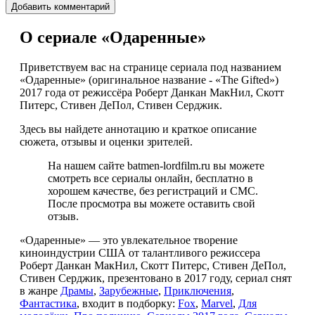
О сериале «Одаренные»
Приветствуем вас на странице сериала под названием
«Одаренные» (оригинальное название - «The Gifted»)
2017 года от режиссёра Роберт Данкан МакНил, Скотт
Питерс, Стивен ДеПол, Стивен Серджик.
Здесь вы найдете аннотацию и краткое описание
сюжета, отзывы и оценки зрителей.
На нашем сайте batmen-lordfilm.ru вы можете
смотреть все сериалы онлайн, бесплатно в
хорошем качестве, без регистраций и СМС.
После просмотра вы можете оставить свой
отзыв.
«Одаренные» — это увлекательное творение
киноиндустрии США от талантливого режиссера
Роберт Данкан МакНил, Скотт Питерс, Стивен ДеПол,
Стивен Серджик, презентовано в 2017 году, сериал снят
в жанре
Драмы
,
Зарубежные
,
Приключения
,
Фантастика
, входит в подборку:
Fox
,
Marvel
,
Для