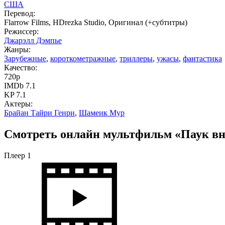
США
Перевод:
Flarrow Films, HDrezka Studio, Оригинал (+субтитры)
Режиссер:
Джарэлл Дэмпье
Жанры:
Зарубежные
,
короткометражные
,
триллеры
,
ужасы
,
фантастика
Качество:
720p
IMDb 7.1
KP 7.1
Актеры:
Брайан Тайри Генри
,
Шамеик Мур
Смотреть онлайн мультфильм «Паук вну
Плеер 1