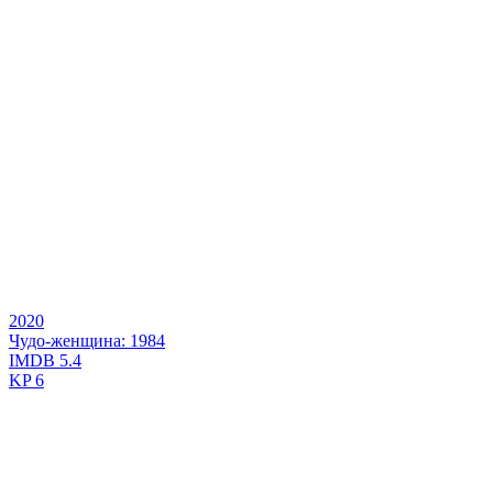
2020
Чудо-женщина: 1984
IMDB
5.4
KP
6