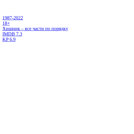
1987-2022
18+
Хищник – все части по порядку
IMDB
7.3
KP
6.9