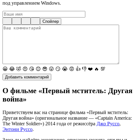
под управлением Windows.
Спойлер
😀
😂
🤣
😍
😘
😊
😎
😜
😏
😭
😡
👍
👎
❤️
🔥
💯
О фильме «Первый мститель: Другая
война»
Приветствуем вас на странице фильма «Первый мститель:
Другая война» (оригинальное название — «Captain America:
The Winter Soldier») 2014 года от режиссёра
Джо Руссо
,
Энтони Руссо
.
Здесь вы найдёте аннотацию, описание сюжета, отзывы и