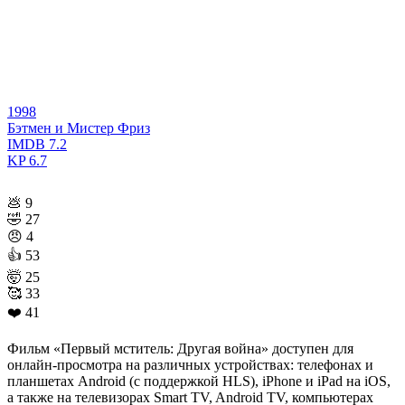
1998
Бэтмен и Мистер Фриз
IMDB
7.2
KP
6.7
💩
9
🤣
27
😠
4
👍
53
🤯
25
🥰
33
❤️
41
Фильм «Первый мститель: Другая война» доступен для
онлайн-просмотра на различных устройствах: телефонах и
планшетах Android (с поддержкой HLS), iPhone и iPad на iOS,
а также на телевизорах Smart TV, Android TV, компьютерах