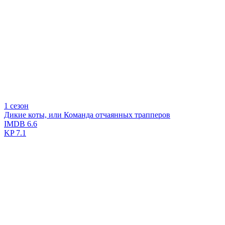
1 сезон
Дикие коты, или Команда отчаянных трапперов
IMDB
6.6
KP
7.1