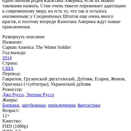
единственная родня Капитана Америка, если их можно
таковыми назвать. Стив очень тяжело переживает адаптацию
к современному миру, но есть то, что так и осталось
неизменным: у Соединённых Штатов еще очень много
врагов, и поэтому впереди Капитана Америка ждут новые
приключения.
Развернуть описание
Название:
Captain America: The Winter Soldier
Год выхода:
2014
Страна:
США
Перевод:
Гаврилов, Грузинский двухголосый, Дубляж, Есарев, Живов,
Оригинал (+субтитры), Украинский дубляж
Режиссер:
Джо Руссо
,
Энтони Руссо
Жанры:
Боевики
,
зарубежные
,
приключения
,
фантастика
Возраст:
12+
Качество:
FHD (1080p)