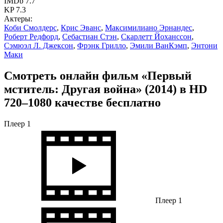
IMDb 7.7
KP 7.3
Актеры:
Коби Смолдерс
,
Крис Эванс
,
Максимилиано Эрнандес
,
Роберт Редфорд
,
Себастиан Стэн
,
Скарлетт Йоханссон
,
Сэмюэл Л. Джексон
,
Фрэнк Грилло
,
Эмили ВанКэмп
,
Энтони
Маки
Смотреть онлайн фильм «Первый
мститель: Другая война» (2014) в HD
720–1080 качестве бесплатно
Плеер 1
Плеер 1