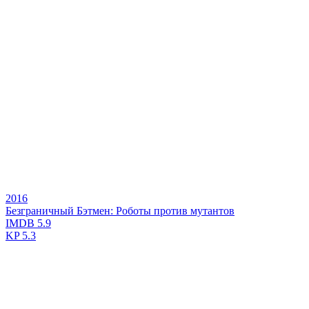
2016
Безграничный Бэтмен: Роботы против мутантов
IMDB
5.9
KP
5.3