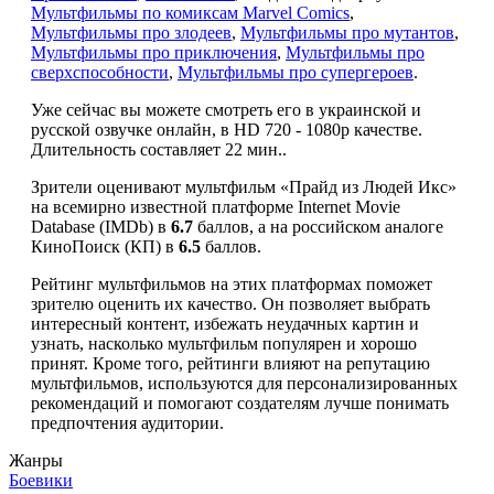
Мультфильмы по комиксам Marvel Comics
,
Мультфильмы про злодеев
,
Мультфильмы про мутантов
,
Мультфильмы про приключения
,
Мультфильмы про
сверхспособности
,
Мультфильмы про супергероев
.
Уже сейчас вы можете смотреть его в украинской и
русской озвучке онлайн, в HD 720 - 1080p качестве.
Длительность составляет 22 мин..
Зрители оценивают мультфильм «Прайд из Людей Икс»
на всемирно известной платформе Internet Movie
Database (IMDb) в
6.7
баллов, а на российском аналоге
КиноПоиск (КП) в
6.5
баллов.
Рейтинг мультфильмов на этих платформах поможет
зрителю оценить их качество. Он позволяет выбрать
интересный контент, избежать неудачных картин и
узнать, насколько мультфильм популярен и хорошо
принят. Кроме того, рейтинги влияют на репутацию
мультфильмов, используются для персонализированных
рекомендаций и помогают создателям лучше понимать
предпочтения аудитории.
Жанры
Боевики