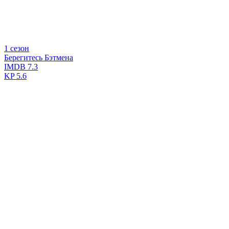
1 сезон
Берегитесь Бэтмена
IMDB
7.3
KP
5.6