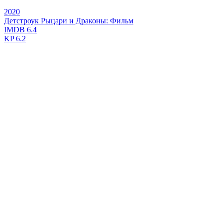
2020
Детстроук Рыцари и Драконы: Фильм
IMDB
6.4
KP
6.2