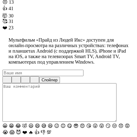
😠
13
👍
41
🤯
30
🥰
31
❤️
23
Мультфильм «Прайд из Людей Икс» доступен для
онлайн-просмотра на различных устройствах: телефонах
и планшетах Android (с поддержкой HLS), iPhone и iPad
на iOS, а также на телевизорах Smart TV, Android TV,
компьютерах под управлением Windows.
Спойлер
😀
😁
😂
🤣
😃
😄
😅
😆
😉
😊
😋
😎
😍
😘
😜
😝
😏
😒
😞
😡
😭
😱
😈
❤️
🔥
👍
👎
💯