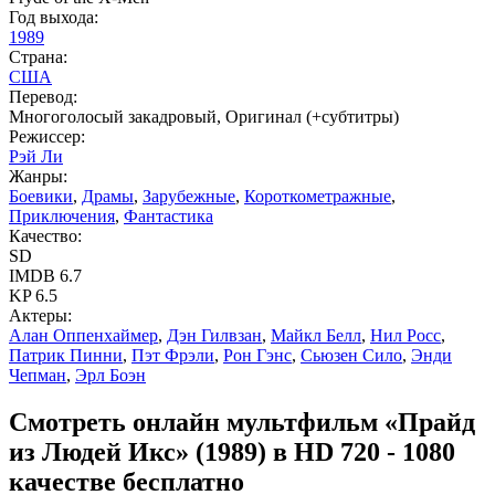
Год выхода:
1989
Страна:
США
Перевод:
Многоголосый закадровый, Оригинал (+субтитры)
Режиссер:
Рэй Ли
Жанры:
Боевики
,
Драмы
,
Зарубежные
,
Короткометражные
,
Приключения
,
Фантастика
Качество:
SD
IMDB
6.7
KP
6.5
Актеры:
Алан Оппенхаймер
,
Дэн Гилвзан
,
Майкл Белл
,
Нил Росс
,
Патрик Пинни
,
Пэт Фрэли
,
Рон Гэнс
,
Сьюзен Сило
,
Энди
Чепман
,
Эрл Боэн
Смотреть онлайн мультфильм «Прайд
из Людей Икс» (1989) в HD 720 - 1080
качестве бесплатно