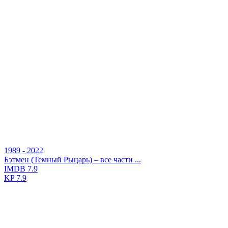
1989 - 2022
Бэтмен (Темный Рыцарь) – все части ...
IMDB
7.9
KP
7.9