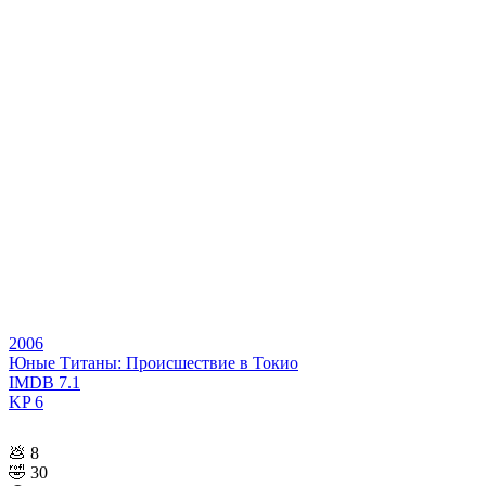
2006
Юные Титаны: Происшествие в Токио
IMDB
7.1
KP
6
💩
8
🤣
30