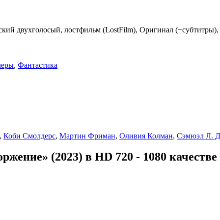
кий двухголосый, лостфильм (LostFilm), Оригинал (+субтитры),
леры
,
Фантастика
,
Коби Смолдерс
,
Мартин Фриман
,
Оливия Колман
,
Сэмюэл Л. 
ржение» (2023) в HD 720 - 1080 качестве