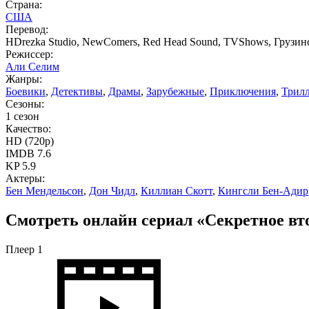
Страна:
США
Перевод:
HDrezka Studio, NewComers, Red Head Sound, TVShows, Грузинс
Режиссер:
Али Селим
Жанры:
Боевики
,
Детективы
,
Драмы
,
Зарубежные
,
Приключения
,
Трил
Сезоны:
1 сезон
Качество:
HD (720p)
IMDB
7.6
KP
5.9
Актеры:
Бен Мендельсон
,
Дон Чидл
,
Киллиан Скотт
,
Кингсли Бен-Адир
Смотреть онлайн сериал «Секретное вто
Плеер 1