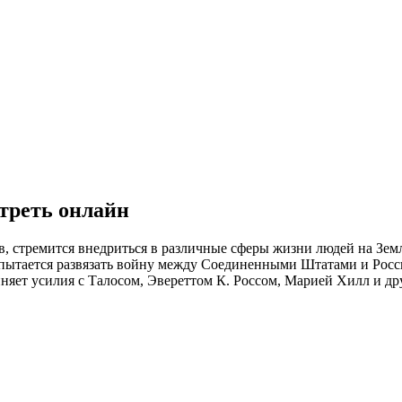
отреть онлайн
, стремится внедриться в различные сферы жизни людей на Земл
н пытается развязать войну между Соединенными Штатами и Рос
няет усилия с Талосом, Эвереттом К. Россом, Марией Хилл и др