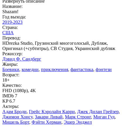
Развернуть описание
Название:
Shazam!
Год выхода:
2019-2023
Страна:
США
Перевод:
HDrezka Studio, Грузинский многоголосый, Дубляж,
Оригинал (+субтитры), СВ Студия, Украинский дубляж
Режиссер:
Дэвид Ф. Сандберг
Жанры:
Боевики
,
комедии
,
приключения
,
фантастика
,
фэнтези
Возраст:
18+
Качество:
FHD (1080p), 4K
IMDb 7
KP 6.7
Актеры:
Адам Броди
,
Грейс Кэролайн Карри
,
Джек Дилан Грейзер
,
Джимон Хонсу
,
Закари Ливай
,
Марк Стронг
,
Миган Гуд
,
Мишель Борт
,
Фэйти Херман
,
Эшер Энджел