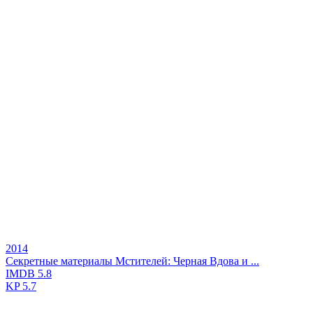
2014
Секретные материалы Мстителей: Черная Вдова и ...
IMDB
5.8
KP
5.7