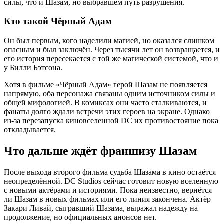
силы, что и Шазам, но выбравшем путь разрушения.
Кто такой Чёрный Адам
Он был первым, кого наделили магией, но оказался слишком
опасным и был заключён. Через тысячи лет он возвращается, и
его история пересекается с той же магической системой, что и
у Билли Бэтсона.
Хотя в фильме «Чёрный Адам» герой Шазам не появляется
напрямую, оба персонажа связаны одним источником силы и
общей мифологией. В комиксах они часто сталкиваются, и
фанаты долго ждали встречи этих героев на экране. Однако
из-за перезапуска киновселенной DC их противостояние пока
откладывается.
Что дальше ждёт франшизу Шазам
После выхода второго фильма судьба Шазама в кино остаётся
неопределённой. DC Studios сейчас готовит новую вселенную
с новыми актёрами и историями. Пока неизвестно, вернётся
ли Шазам в новых фильмах или его линия закончена. Актёр
Закари Ливай, сыгравший Шазама, выражал надежду на
продолжение, но официальных анонсов нет.