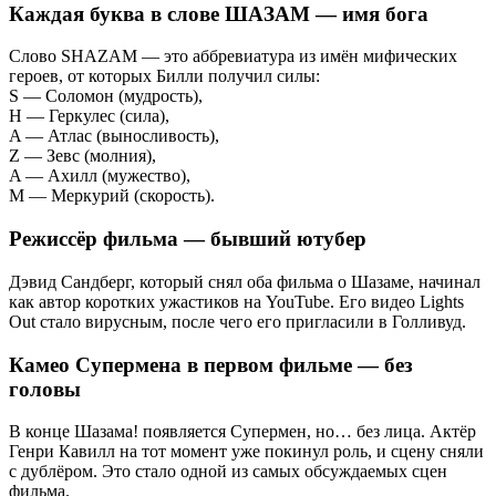
Каждая буква в слове ШАЗАМ — имя бога
Слово SHAZAM — это аббревиатура из имён мифических
героев, от которых Билли получил силы:
S — Соломон (мудрость),
H — Геркулес (сила),
A — Атлас (выносливость),
Z — Зевс (молния),
A — Ахилл (мужество),
M — Меркурий (скорость).
Режиссёр фильма — бывший ютубер
Дэвид Сандберг, который снял оба фильма о Шазаме, начинал
как автор коротких ужастиков на YouTube. Его видео Lights
Out стало вирусным, после чего его пригласили в Голливуд.
Камео Супермена в первом фильме — без
головы
В конце Шазама! появляется Супермен, но… без лица. Актёр
Генри Кавилл на тот момент уже покинул роль, и сцену сняли
с дублёром. Это стало одной из самых обсуждаемых сцен
фильма.