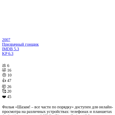
2007
Призрачный гонщик
IMDB
5.3
KP
6.3
💩
6
🤣
16
😠
10
👍
47
🤯
26
🥰
20
❤️
45
Фильм «Шазам! – все части по порядку» доступен для онлайн-
просмотра на различных устройствах: телефонах и планшетах