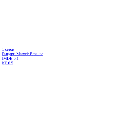
1 сезон
Рыцари Marvel: Вечные
IMDB
6.1
KP
6.5