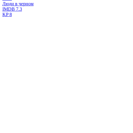
Люди в черном
IMDB
7.3
KP
8