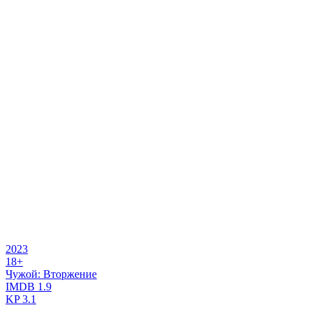
2023
18+
Чужой: Вторжение
IMDB
1.9
KP
3.1