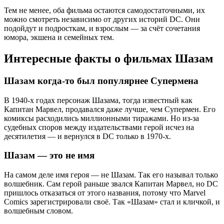
Тем не менее, оба фильма остаются самодостаточными, их
можно смотреть независимо от других историй DC. Они
подойдут и подросткам, и взрослым — за счёт сочетания
юмора, экшена и семейных тем.
Интересные факты о фильмах Шазам
Шазам когда-то был популярнее Супермена
В 1940-х годах персонаж Шазама, тогда известный как
Капитан Марвел, продавался даже лучше, чем Супермен. Его
комиксы расходились миллионными тиражами. Но из-за
судебных споров между издательствами герой исчез на
десятилетия — и вернулся в DC только в 1970-х.
Шазам — это не имя
На самом деле имя героя — не Шазам. Так его называл только
волшебник. Сам герой раньше звался Капитан Марвел, но DC
пришлось отказаться от этого названия, потому что Marvel
Comics зарегистрировали своё. Так «Шазам» стал и кличкой, и
волшебным словом.