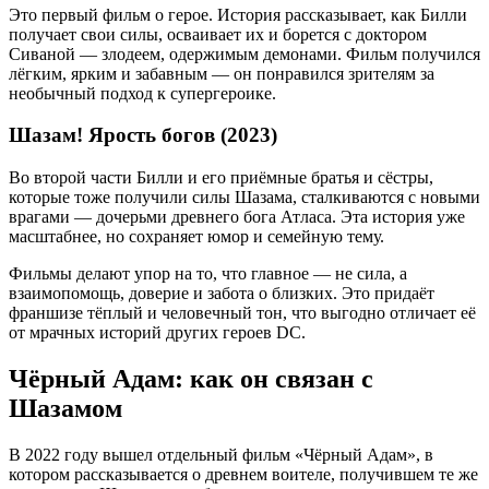
Это первый фильм о герое. История рассказывает, как Билли
получает свои силы, осваивает их и борется с доктором
Сиваной — злодеем, одержимым демонами. Фильм получился
лёгким, ярким и забавным — он понравился зрителям за
необычный подход к супергероике.
Шазам! Ярость богов (2023)
Во второй части Билли и его приёмные братья и сёстры,
которые тоже получили силы Шазама, сталкиваются с новыми
врагами — дочерьми древнего бога Атласа. Эта история уже
масштабнее, но сохраняет юмор и семейную тему.
Фильмы делают упор на то, что главное — не сила, а
взаимопомощь, доверие и забота о близких. Это придаёт
франшизе тёплый и человечный тон, что выгодно отличает её
от мрачных историй других героев DC.
Чёрный Адам: как он связан с
Шазамом
В 2022 году вышел отдельный фильм «Чёрный Адам», в
котором рассказывается о древнем воителе, получившем те же