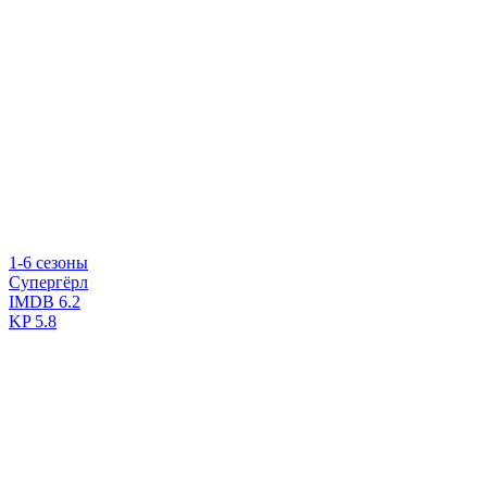
1-6 сезоны
Супергёрл
IMDB
6.2
KP
5.8