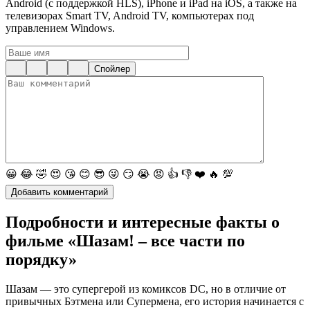
Android (с поддержкой HLS), iPhone и iPad на iOS, а также на
телевизорах Smart TV, Android TV, компьютерах под
управлением Windows.
Спойлер
😀
😂
🤣
😍
😘
😊
😎
😜
😏
😭
😡
👍
👎
❤️
🔥
💯
Подробности и интересные факты о
фильме «Шазам! – все части по
порядку»
Шазам — это супергерой из комиксов DC, но в отличие от
привычных Бэтмена или Супермена, его история начинается с