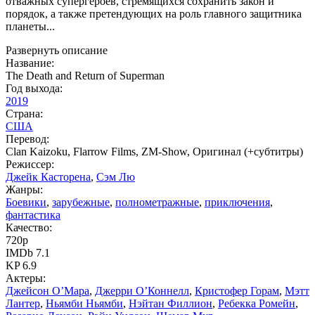
отважных супергероев, стремящихся сохранить закон и
порядок, а также претендующих на роль главного защитника
планеты...
Развернуть описание
Название:
The Death and Return of Superman
Год выхода:
2019
Страна:
США
Перевод:
Clan Kaizoku, Flarrow Films, ZM-Show, Оригинал (+субтитры)
Режиссер:
Джейк Касторена
,
Сэм Лю
Жанры:
Боевики
,
зарубежные
,
полнометражные
,
приключения
,
фантастика
Качество:
720p
IMDb 7.1
KP 6.9
Актеры:
Джейсон О’Мара
,
Джерри О’Коннелл
,
Кристофер Горам
,
Мэтт
Лантер
,
Ньямби Ньямби
,
Нэйтан Филлион
,
Ребекка Ромейн
,