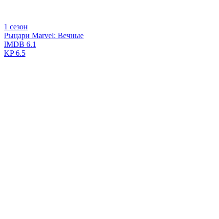
1 сезон
Рыцари Marvel: Вечные
IMDB
6.1
KP
6.5