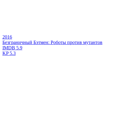
2016
Безграничный Бэтмен: Роботы против мутантов
IMDB
5.9
KP
5.3