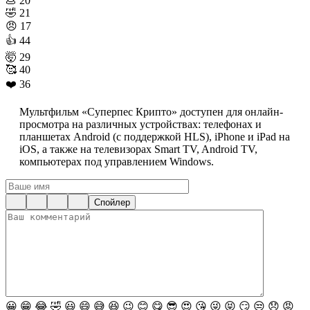
💩
20
🤣
21
😠
17
👍
44
🤯
29
🥰
40
❤️
36
Мультфильм «Суперпес Крипто» доступен для онлайн-
просмотра на различных устройствах: телефонах и
планшетах Android (с поддержкой HLS), iPhone и iPad на
iOS, а также на телевизорах Smart TV, Android TV,
компьютерах под управлением Windows.
Спойлер
😀
😁
😂
🤣
😃
😄
😅
😆
😉
😊
😋
😎
😍
😘
😜
😝
😏
😒
😞
😡