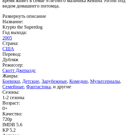
время живет в семье 9-летнего мальчика Кевина Уитни под
видом домашнего питомца.
Развернуть описание
Название:
Krypto the Superdog
Год выхода:
2005
Страна:
США
Перевод:
Дубляж
Режиссер:
Скотт Джералдс
Жанры:
Боевики
,
Детские
,
Зарубежные
,
Комедии
,
Мультсериалы
,
Семейные
,
Фантастика
, и другие
Сезоны:
1-2 сезоны
Возраст:
0+
Качество:
720p
IMDB
5.6
KP
5.2