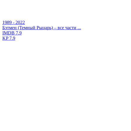
1989 - 2022
Бэтмен (Темный Рыцарь) – все части ...
IMDB
7.9
KP
7.9