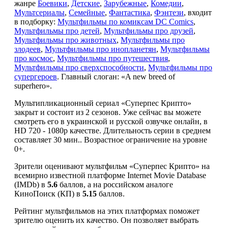
жанре
Боевики
,
Детские
,
Зарубежные
,
Комедии
,
Мультсериалы
,
Семейные
,
Фантастика
,
Фэнтези
, входит
в подборку:
Мультфильмы по комиксам DC Comics
,
Мультфильмы про детей
,
Мультфильмы про друзей
,
Мультфильмы про животных
,
Мультфильмы про
злодеев
,
Мультфильмы про инопланетян
,
Мультфильмы
про космос
,
Мультфильмы про путешествия
,
Мультфильмы про сверхспособности
,
Мультфильмы про
супергероев
. Главный слоган: «A new breed of
superhero».
Мультипликационный сериал «Суперпес Крипто»
закрыт и состоит из 2 сезонов. Уже сейчас вы можете
смотреть его в украинской и русской озвучке онлайн, в
HD 720 - 1080p качестве. Длительность серии в среднем
составляет 30 мин.. Возрастное ограничение на уровне
0+.
Зрители оценивают мультфильм «Суперпес Крипто» на
всемирно известной платформе Internet Movie Database
(IMDb) в
5.6
баллов, а на российском аналоге
КиноПоиск (КП) в
5.15
баллов.
Рейтинг мультфильмов на этих платформах поможет
зрителю оценить их качество. Он позволяет выбрать