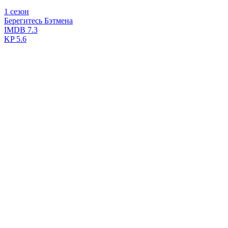
1 сезон
Берегитесь Бэтмена
IMDB
7.3
KP
5.6