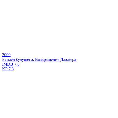
2000
Бэтмен будущего: Возвращение Джокера
IMDB
7.8
KP
7.3