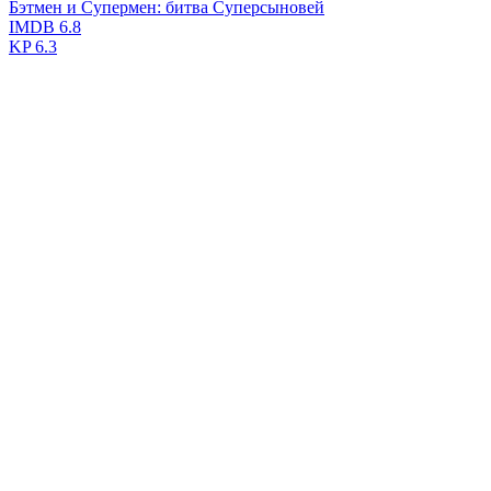
Бэтмен и Супермен: битва Суперсыновей
IMDB
6.8
KP
6.3