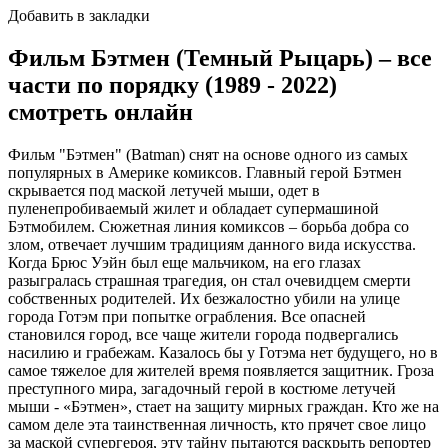
Добавить в закладки
Фильм Бэтмен (Темный Рыцарь) – все
части по порядку (1989 - 2022)
смотреть онлайн
Фильм "Бэтмен" (Batman) снят на основе одного из самых
популярных в Америке комиксов. Главный герой Бэтмен
скрывается под маской летучей мыши, одет в
пуленепробиваемый жилет и обладает супермашиной
Бэтмобилем. Сюжетная линия комиксов – борьба добра со
злом, отвечает лучшим традициям данного вида искусства.
Когда Брюс Уэйн был еще мальчиком, на его глазах
разыгралась страшная трагедия, он стал очевидцем смерти
собственных родителей. Их безжалостно убили на улице
города Готэм при попытке ограбления. Все опасней
становился город, все чаще жители города подвергались
насилию и грабежам. Казалось бы у Готэма нет будущего, но в
самое тяжелое для жителей время появляется защитник. Гроза
преступного мира, загадочный герой в костюме летучей
мыши - «Бэтмен», стает на защиту мирных граждан. Кто же на
самом деле эта таинственная личность, кто прячет свое лицо
за маской супергероя, эту тайну пытаются раскрыть репортер