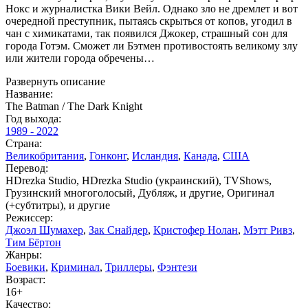
Нокс и журналистка Вики Вейл. Однако зло не дремлет и вот
очередной преступник, пытаясь скрыться от копов, угодил в
чан с химикатами, так появился Джокер, страшный сон для
города Готэм. Сможет ли Бэтмен противостоять великому злу
или жители города обречены…
Развернуть описание
Название:
The Batman / The Dark Knight
Год выхода:
1989 - 2022
Страна:
Великобритания
,
Гонконг
,
Исландия
,
Канада
,
США
Перевод:
HDrezka Studio, HDrezka Studio (украинский), TVShows,
Грузинский многоголосый, Дубляж, и другие, Оригинал
(+субтитры), и другие
Режиссер:
Джоэл Шумахер
,
Зак Снайдер
,
Кристофер Нолан
,
Мэтт Ривз
,
Тим Бёртон
Жанры:
Боевики
,
Криминал
,
Триллеры
,
Фэнтези
Возраст:
16+
Качество: