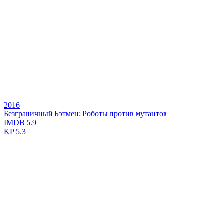
2016
Безграничный Бэтмен: Роботы против мутантов
IMDB
5.9
KP
5.3