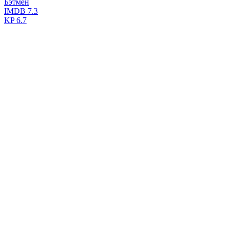
Бэтмен
IMDB
7.3
KP
6.7