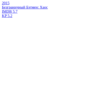
2015
Безграничный Бэтмен: Хаос
IMDB
5.7
KP
5.2