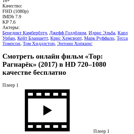
16+
Качество:
FHD (1080p)
IMDb 7.9
KP 7.6
Актеры:
Бенедикт Камбербэтч
,
Джефф Голдблюм
,
Идрис Эльба
,
Карл
Урбан
,
Кейт Бланшетт
,
Крис Хемсворт
,
Марк Руффало
,
Тесса
Томпсон
,
Том Хиддлстон
,
Энтони Хопкинс
Смотреть онлайн фильм «Тор:
Рагнарёк» (2017) в HD 720–1080
качестве бесплатно
Плеер 1
Плеер 1