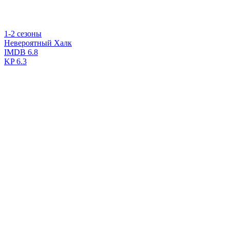
1-2 сезоны
Невероятный Халк
IMDB
6.8
KP
6.3