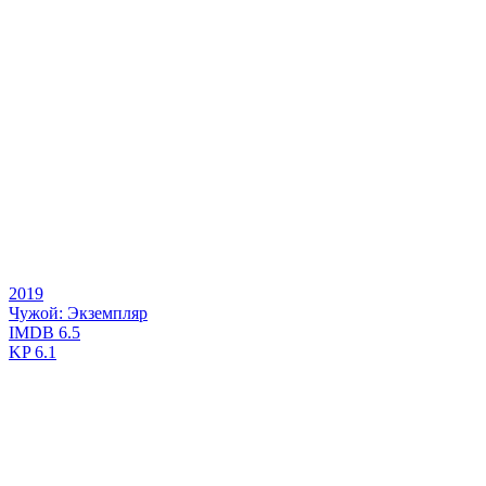
2019
Чужой: Экземпляр
IMDB
6.5
KP
6.1