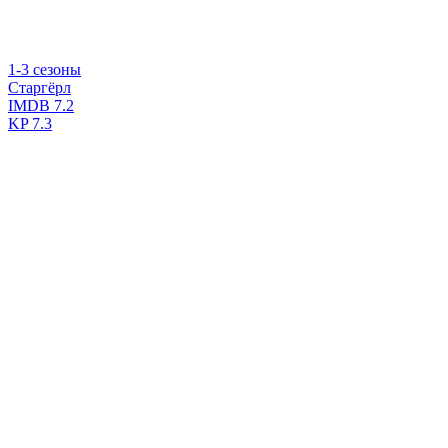
1-3 сезоны
Старгёрл
IMDB
7.2
KP
7.3