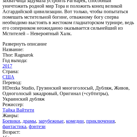
захватчица задумала устроить Рагнарёк, способный
уничтожить родной мир Тора и положить конец великой
Асгардийской цивилизации. Вот только, чтобы попытаться
помешать мстительной богине, отважному богу сперва
необходимо выстоять в жестоком гладиаторском турнире, ведь
его соперником неожиданно оказывается сильнейший из
Мстителей – Невероятный Халк.
Развернуть описание
Название:
Thor: Ragnarok
Год выхода:
2017
Страна:
США
Перевод:
HDrezka Studio, Грузинский многоголосый, Дубляж, Живов,
Одноголосый закадровый, Оригинал (+субтитры),
Украинский дубляж
Режиссер:
Тайка Вайтити
Жанры:
Боевики
,
драмы
,
зарубежные
,
комедии
,
приключения
,
фантастика
,
фэнтези
Возраст: