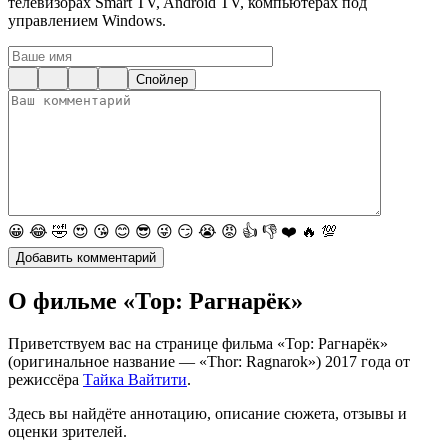
телевизорах Smart TV, Android TV, компьютерах под
управлением Windows.
Спойлер
😀
😂
🤣
😍
😘
😊
😎
😜
😏
😭
😡
👍
👎
❤️
🔥
💯
О фильме «Тор: Рагнарёк»
Приветствуем вас на странице фильма «Тор: Рагнарёк»
(оригинальное название — «Thor: Ragnarok») 2017 года от
режиссёра
Тайка Вайтити
.
Здесь вы найдёте аннотацию, описание сюжета, отзывы и
оценки зрителей.