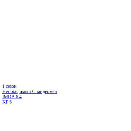
1 сезон
Непобедимый Спайдермен
IMDB
6.4
KP
6