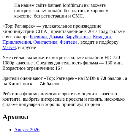
На нашем сайте batmen-lordfilm.ru вы можете
смотреть фильм онлайн бесплатно, в хорошем
качестве, без регистрации и СМС.
«Тор: Рагнарёк» — увлекательное произведение
киноиндустрии США , представленное в 2017 году, фильме
снят в жанре
Боевики
,
Драмы
,
Зарубежные
,
Комедии
,
Приключения
,
Фантастика
,
Фэнтези
, входит в подборку:
Marvel
, и другие
Уже сейчас вы можете смотреть фильме онлайн в HD 720–
1080p качестве . Средняя длительность фильма — 130 мин.
Возрастное ограничение: 16+
Зрители оценивают «Тор: Рагнарёк» на IMDb в
7.9
баллов , а
на КиноПоиск —
7.6
баллов .
Рейтинги фильмы помогают зрителям оценить качество
контента, выбрать интересные проекты и понять, насколько
фильме популярен и хорошо принят аудиторией.
Архивы
Август 2026