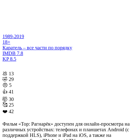
1989-2019
18+
Каратель – все части по порядку
IMDB
7.8
KP
8.5
💩
13
🤣
29
😠
5
👍
41
🤯
30
🥰
25
❤️
42
Фильм «Тор: Рагнарёк» доступен для онлайн-просмотра на
различных устройствах: телефонах и планшетах Android (с
поддержкой HLS), iPhone и iPad на iOS, а также на