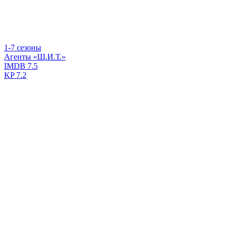
1-7 сезоны
Агенты «Щ.И.Т.»
IMDB
7.5
KP
7.2